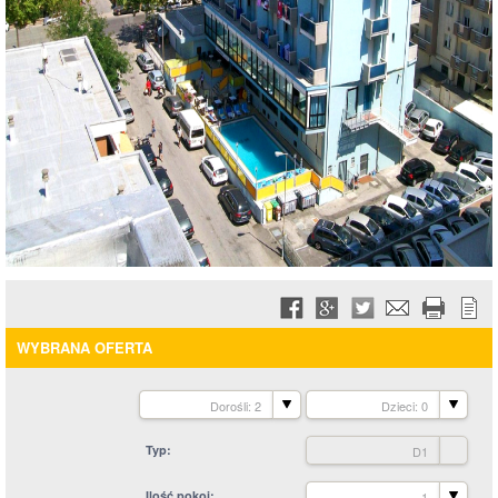
WYBRANA OFERTA
Dorośli: 2
Dzieci: 0
Typ
D1
Ilość pokoi
1