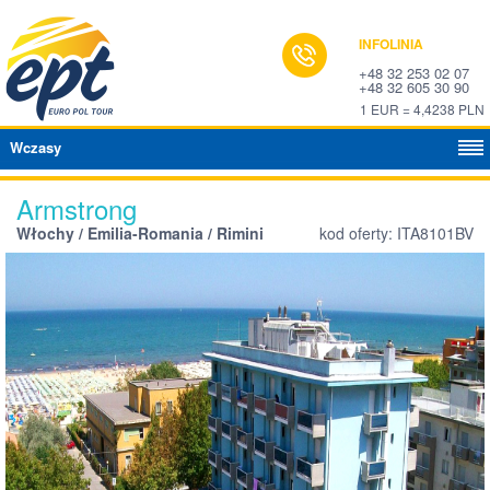
INFOLINIA
+48 32 253 02 07
+48 32 605 30 90
1 EUR = 4,4238 PLN
Wczasy
Armstrong
Włochy / Emilia-Romania / Rimini
kod oferty: ITA8101BV