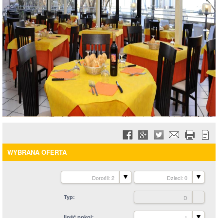
WYBRANA OFERTA
Dorośli: 2
Dzieci: 0
Typ
D
Ilość pokoi
1