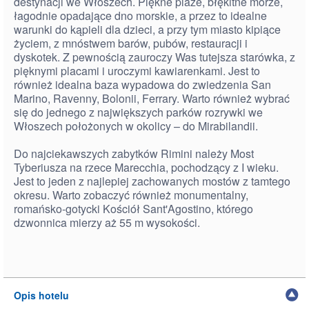
destynacji we Włoszech. Piękne plaże, błękitne morze,
łagodnie opadające dno morskie, a przez to idealne
warunki do kąpieli dla dzieci, a przy tym miasto kipiące
życiem, z mnóstwem barów, pubów, restauracji i
dyskotek. Z pewnością zauroczy Was tutejsza starówka, z
pięknymi placami i uroczymi kawiarenkami. Jest to
również idealna baza wypadowa do zwiedzenia San
Marino, Ravenny, Bolonii, Ferrary. Warto również wybrać
się do jednego z największych parków rozrywki we
Włoszech położonych w okolicy – do Mirabilandii.
Do najciekawszych zabytków Rimini należy Most
Tyberiusza na rzece Marecchia, pochodzący z I wieku.
Jest to jeden z najlepiej zachowanych mostów z tamtego
okresu. Warto zobaczyć również monumentalny,
romańsko-gotycki Kościół Sant'Agostino, którego
dzwonnica mierzy aż 55 m wysokości.
Opis hotelu