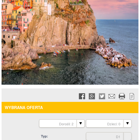
WYBRANA OFERTA
Dorośli: 2
Dzieci: 0
Typ
D1