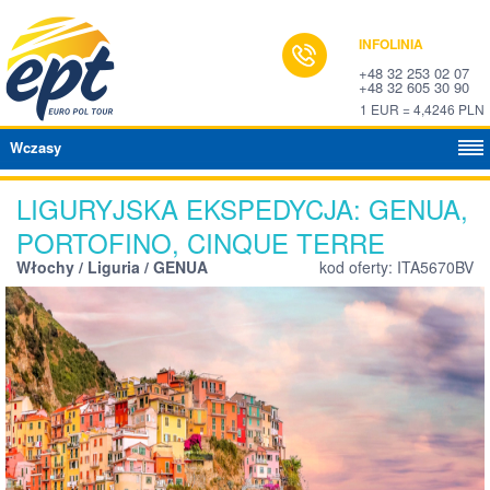
INFOLINIA
+48 32 253 02 07
+48 32 605 30 90
1 EUR = 4,4246 PLN
Wczasy
LIGURYJSKA EKSPEDYCJA: GENUA,
PORTOFINO, CINQUE TERRE
Włochy / Liguria / GENUA
kod oferty: ITA5670BV