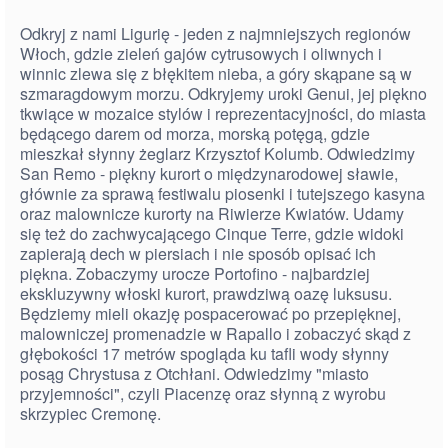
Odkryj z nami Ligurię - jeden z najmniejszych regionów
Włoch, gdzie zieleń gajów cytrusowych i oliwnych i
winnic zlewa się z błękitem nieba, a góry skąpane są w
szmaragdowym morzu. Odkryjemy uroki Genui, jej piękno
tkwiące w mozaice stylów i reprezentacyjności, do miasta
będącego darem od morza, morską potęgą, gdzie
mieszkał słynny żeglarz Krzysztof Kolumb. Odwiedzimy
San Remo - piękny kurort o międzynarodowej sławie,
głównie za sprawą festiwalu piosenki i tutejszego kasyna
oraz malownicze kurorty na Riwierze Kwiatów. Udamy
się też do zachwycającego Cinque Terre, gdzie widoki
zapierają dech w piersiach i nie sposób opisać ich
piękna. Zobaczymy urocze Portofino - najbardziej
ekskluzywny włoski kurort, prawdziwą oazę luksusu.
Będziemy mieli okazję pospacerować po przepięknej,
malowniczej promenadzie w Rapallo i zobaczyć skąd z
głębokości 17 metrów spogląda ku tafli wody słynny
posąg Chrystusa z Otchłani. Odwiedzimy "miasto
przyjemności", czyli Piacenzę oraz słynną z wyrobu
skrzypiec Cremonę.