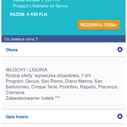
Przejazd z Katowice do Genua
4 440
RAZEM:
PLN
REZERWUJ TERAZ
Co zawiera cena
?
Oferta
WŁOCHY / LIGURIA
Rodzaj oferty: wycieczka objazdowa, 7 dni
Program: Genua, San Remo, Diano Marina, San
Bartolomeo, Cinque Terre, Portofino, Rapallo, Piacenza,
Cremona
Zakwaterowanie: hotele ***
Opis hotelu