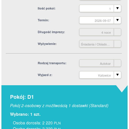
Ilość pokoi
1
Termin
2026-09-07
Długość imprezy
4 noce
Wyżywienie
Śniadania i Obiadokolacje
Rodzaj transportu
Autokar
Wyjazd z
Katowice
Pokój: D1
Pokój 2-osobowy z możliwością 1 dostawki (Standard)
Wybrano: 1 szt.
Osoba dorosła: 2 220
PLN
Osoba dorosła: 2 220
PLN