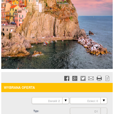
WYBRANA OFERTA
Dorośli: 2
Dzieci: 0
Typ
D1