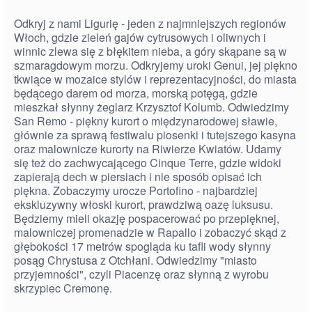
Odkryj z nami Ligurię - jeden z najmniejszych regionów
Włoch, gdzie zieleń gajów cytrusowych i oliwnych i
winnic zlewa się z błękitem nieba, a góry skąpane są w
szmaragdowym morzu. Odkryjemy uroki Genui, jej piękno
tkwiące w mozaice stylów i reprezentacyjności, do miasta
będącego darem od morza, morską potęgą, gdzie
mieszkał słynny żeglarz Krzysztof Kolumb. Odwiedzimy
San Remo - piękny kurort o międzynarodowej sławie,
głównie za sprawą festiwalu piosenki i tutejszego kasyna
oraz malownicze kurorty na Riwierze Kwiatów. Udamy
się też do zachwycającego Cinque Terre, gdzie widoki
zapierają dech w piersiach i nie sposób opisać ich
piękna. Zobaczymy urocze Portofino - najbardziej
ekskluzywny włoski kurort, prawdziwą oazę luksusu.
Będziemy mieli okazję pospacerować po przepięknej,
malowniczej promenadzie w Rapallo i zobaczyć skąd z
głębokości 17 metrów spogląda ku tafli wody słynny
posąg Chrystusa z Otchłani. Odwiedzimy "miasto
przyjemności", czyli Piacenzę oraz słynną z wyrobu
skrzypiec Cremonę.