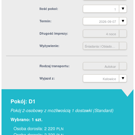
Ilość pokoi
1
Termin
2026-09-07
Długość imprezy
4 noce
Wyżywienie
Śniadania i Obiadokolacje
Rodzaj transportu
Autokar
Wyjazd z
Katowice
Pokój: D1
Pokój 2-osobowy z możliwością 1 dostawki (Standard)
Wybrano: 1 szt.
Osoba dorosła: 2 220
PLN
Osoba dorosła: 2 220
PLN