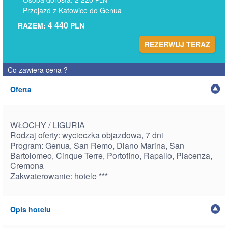
Przejazd z Katowice do Genua
4 440
RAZEM:
PLN
REZERWUJ TERAZ
Co zawiera cena
?
Oferta
WŁOCHY / LIGURIA
Rodzaj oferty: wycieczka objazdowa, 7 dni
Program: Genua, San Remo, Diano Marina, San
Bartolomeo, Cinque Terre, Portofino, Rapallo, Piacenza,
Cremona
Zakwaterowanie: hotele ***
Opis hotelu