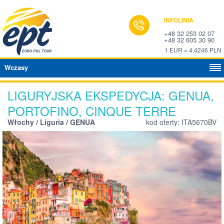
INFOLINIA
+48 32 253 02 07
+48 32 605 30 90
1 EUR = 4,4246 PLN
Wczasy
LIGURYJSKA EKSPEDYCJA: GENUA,
PORTOFINO, CINQUE TERRE
Włochy / Liguria / GENUA
kod oferty: ITA5670BV