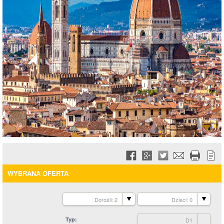
WYBRANA OFERTA
Dorośli: 2
Dzieci: 0
Typ
D1