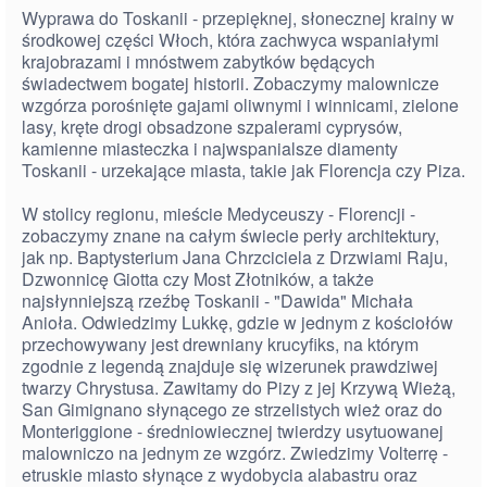
Wyprawa do Toskanii - przepięknej, słonecznej krainy w
środkowej części Włoch, która zachwyca wspaniałymi
krajobrazami i mnóstwem zabytków będących
świadectwem bogatej historii. Zobaczymy malownicze
wzgórza porośnięte gajami oliwnymi i winnicami, zielone
lasy, kręte drogi obsadzone szpalerami cyprysów,
kamienne miasteczka i najwspanialsze diamenty
Toskanii - urzekające miasta, takie jak Florencja czy Piza.
W stolicy regionu, mieście Medyceuszy - Florencji -
zobaczymy znane na całym świecie perły architektury,
jak np. Baptysterium Jana Chrzciciela z Drzwiami Raju,
Dzwonnicę Giotta czy Most Złotników, a także
najsłynniejszą rzeźbę Toskanii - "Dawida" Michała
Anioła. Odwiedzimy Lukkę, gdzie w jednym z kościołów
przechowywany jest drewniany krucyfiks, na którym
zgodnie z legendą znajduje się wizerunek prawdziwej
twarzy Chrystusa. Zawitamy do Pizy z jej Krzywą Wieżą,
San Gimignano słynącego ze strzelistych wież oraz do
Monteriggione - średniowiecznej twierdzy usytuowanej
malowniczo na jednym ze wzgórz. Zwiedzimy Volterrę -
etruskie miasto słynące z wydobycia alabastru oraz