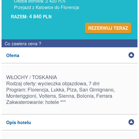
Osoba dorosła: 2 420
PLN
Przejazd z Katowice do Florencja
4 840
RAZEM:
PLN
REZERWUJ TERAZ
Co zawiera cena
?
Oferta
WŁOCHY / TOSKANIA
Rodzaj oferty: wycieczka objazdowa, 7 dni
Program: Florencja, Lukka, Piza, San Gimignano,
Monteriggioni, Volterra, Sienna, Bolonia, Ferrara
Zakwaterowanie: hotele ***
Opis hotelu