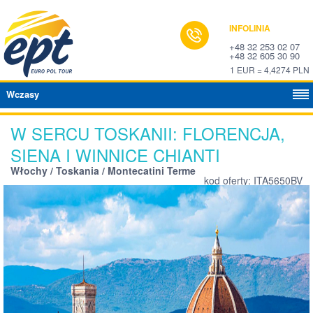
INFOLINIA
+48 32 253 02 07
+48 32 605 30 90
1 EUR = 4,4274 PLN
Wczasy
W SERCU TOSKANII: FLORENCJA,
SIENA I WINNICE CHIANTI
Włochy / Toskania / Montecatini Terme
kod oferty: ITA5650BV