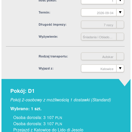
Ilość pokoi
1
Termin
2026-09-04
Długość imprezy
7 nocy
Wyżywienie
Śniadania i Obiadokolacje
Rodzaj transportu
Autokar
Wyjazd z
Katowice
Pokój: D1
Pokój 2-osobowy z możliwością 1 dostawki (Standard)
Wybrano: 1 szt.
Osoba dorosła: 3 107
PLN
Osoba dorosła: 3 107
PLN
Przejazd z Katowice do Lido di Jesolo