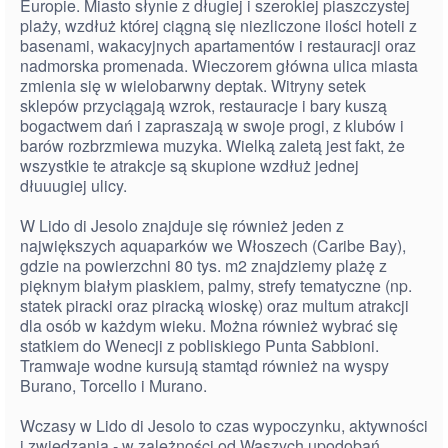
Europie. Miasto słynie z długiej i szerokiej piaszczystej
plaży, wzdłuż której ciągną się niezliczone ilości hoteli z
basenami, wakacyjnych apartamentów i restauracji oraz
nadmorska promenada. Wieczorem główna ulica miasta
zmienia się w wielobarwny deptak. Witryny setek
sklepów przyciągają wzrok, restauracje i bary kuszą
bogactwem dań i zapraszają w swoje progi, z klubów i
barów rozbrzmiewa muzyka. Wielką zaletą jest fakt, że
wszystkie te atrakcje są skupione wzdłuż jednej
dłuuugiej ulicy.
W Lido di Jesolo znajduje się również jeden z
największych aquaparków we Włoszech (Caribe Bay),
gdzie na powierzchni 80 tys. m2 znajdziemy plażę z
pięknym białym piaskiem, palmy, strefy tematyczne (np.
statek piracki oraz piracką wioskę) oraz multum atrakcji
dla osób w każdym wieku. Można również wybrać się
statkiem do Wenecji z pobliskiego Punta Sabbioni.
Tramwaje wodne kursują stamtąd również na wyspy
Burano, Torcello i Murano.
Wczasy w Lido di Jesolo to czas wypoczynku, aktywności
i zwiedzania - w zależności od Waszych upodobań.