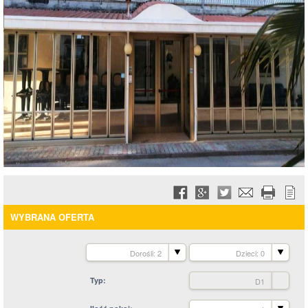
WYBRANA OFERTA
Dorośli: 2
Dzieci: 0
Typ
D1