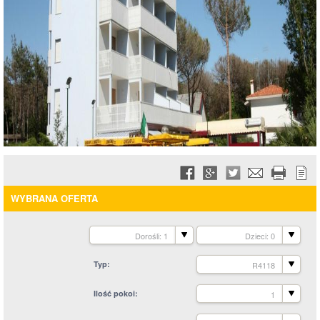
WYBRANA OFERTA
Dorośli: 1
Dzieci: 0
Typ
R4118
Ilość pokoi
1