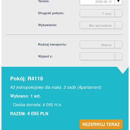
Termin
2026-08-15
Długość pobytu
7 nocy
Wyżywienie
Bez wyżywienia
Rodzaj transportu
Własny
Wyjazd z
Pokój: R4118
A3 jednopokojowy dla maks. 3 osób (Apartament)
Wybrano: 1 szt.
Osoba dorosła: 4 095
PLN
4 095
RAZEM:
PLN
REZERWUJ TERAZ