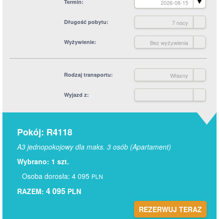
Termin
2026-08-15
Długość pobytu
7 nocy
Wyżywienie
Bez wyżywienia
Rodzaj transportu
Własny
Wyjazd z
Pokój: R4118
A3 jednopokojowy dla maks. 3 osób (Apartament)
Wybrano: 1 szt.
Osoba dorosła: 4 095
PLN
4 095
RAZEM:
PLN
REZERWUJ TERAZ