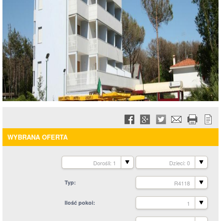
WYBRANA OFERTA
Dorośli: 1
Dzieci: 0
Typ
R4118
Ilość pokoi
1