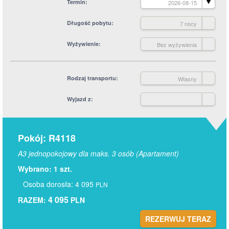
Termin
2026-08-15
Długość pobytu
7 nocy
Wyżywienie
Bez wyżywienia
Rodzaj transportu
Własny
Wyjazd z
Pokój: R4118
A3 jednopokojowy dla maks. 3 osób (Apartament)
Wybrano: 1 szt.
Osoba dorosła: 4 095
PLN
4 095
RAZEM:
PLN
REZERWUJ TERAZ