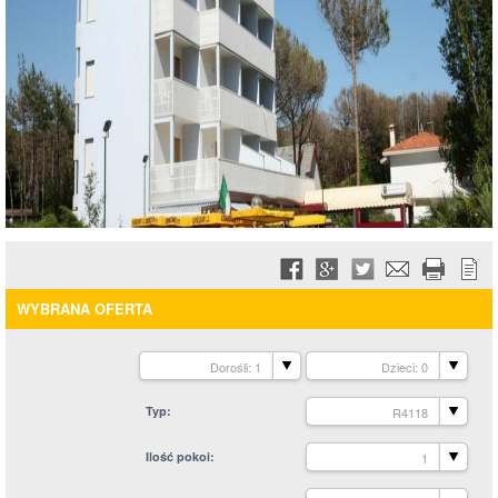
WYBRANA OFERTA
Dorośli: 1
Dzieci: 0
Typ
R4118
Ilość pokoi
1