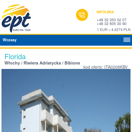
INFOLINIA
+48 32 253 02 07
+48 32 605 30 90
1 EUR = 4,4274 PLN
Wczasy
Florida
Włochy / Riwiera Adriatycka / Bibione
kod oferty: ITA0208KBV