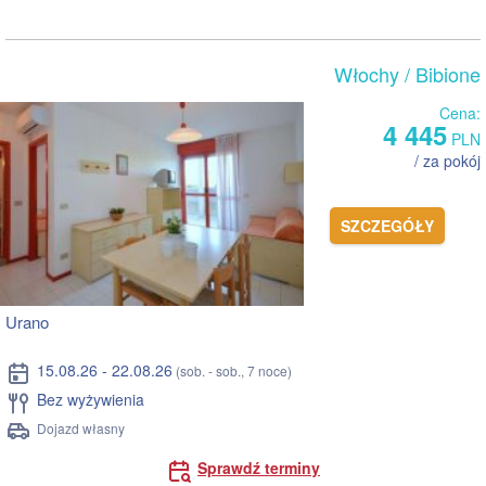
Włochy
/ Bibione
Cena:
4 445
PLN
/ za pokój
SZCZEGÓŁY
Urano
15.08.26 - 22.08.26
(sob. - sob., 7 noce)
Bez wyżywienia
Dojazd własny
Sprawdź terminy