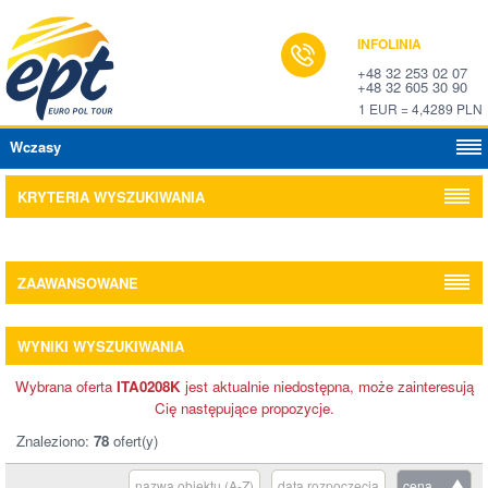
INFOLINIA
+48 32 253 02 07
+48 32 605 30 90
1 EUR = 4,4289 PLN
Wczasy
KRYTERIA WYSZUKIWANIA
ZAAWANSOWANE
WYNIKI WYSZUKIWANIA
Wybrana oferta
ITA0208K
jest aktualnie niedostępna, może zainteresują
Cię następujące propozycje.
Znaleziono:
78
ofert(y)
nazwa obiektu (A-Z)
data rozpoczęcia
cena