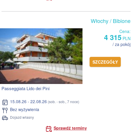
Włochy
/ Bibione
Cena:
4 315
PLN
/ za pokój
SZCZEGÓŁY
Passeggiata Lido dei Pini
15.08.26 - 22.08.26
(sob. - sob., 7 noce)
Bez wyżywienia
Dojazd własny
Sprawdź terminy