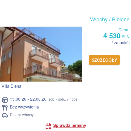
Włochy
/ Bibione
Cena:
4 530
PLN
/ za pokój
SZCZEGÓŁY
Villa Elena
15.08.26 - 22.08.26
(sob. - sob., 7 noce)
Bez wyżywienia
Dojazd własny
Sprawdź terminy