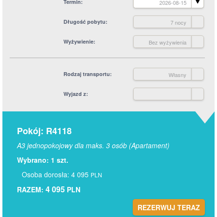
Termin
2026-08-15
Długość pobytu
7 nocy
Wyżywienie
Bez wyżywienia
Rodzaj transportu
Własny
Wyjazd z
Pokój: R4118
A3 jednopokojowy dla maks. 3 osób (Apartament)
Wybrano: 1 szt.
Osoba dorosła: 4 095
PLN
4 095
RAZEM:
PLN
REZERWUJ TERAZ