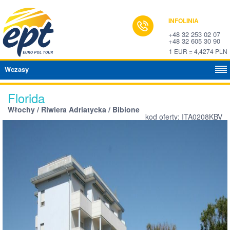
INFOLINIA
+48 32 253 02 07
+48 32 605 30 90
1 EUR = 4,4274 PLN
Wczasy
Florida
Włochy / Riwiera Adriatycka / Bibione
kod oferty: ITA0208KBV