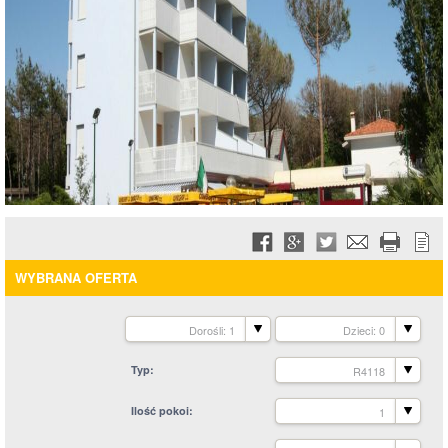
WYBRANA OFERTA
Dorośli: 1
Dzieci: 0
Typ
R4118
Ilość pokoi
1