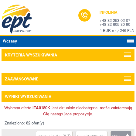
INFOLINIA
+48 32 253 02 07
+48 32 605 30 90
1 EUR = 4,4246 PLN
Wczasy
KRYTERIA WYSZUKIWANIA
ZAAWANSOWANE
WYNIKI WYSZUKIWANIA
Wybrana oferta
ITA0180K
jest aktualnie niedostępna, może zainteresują
Cię następujące propozycje.
Znaleziono:
82
ofert(y)
nazwa obiektu (A-Z)
data rozpoczęcia
cena