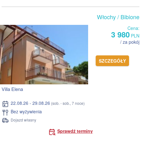
Włochy
/ Bibione
Cena:
3 980
PLN
/ za pokój
SZCZEGÓŁY
Villa Elena
22.08.26 - 29.08.26
(sob. - sob., 7 noce)
Bez wyżywienia
Dojazd własny
Sprawdź terminy