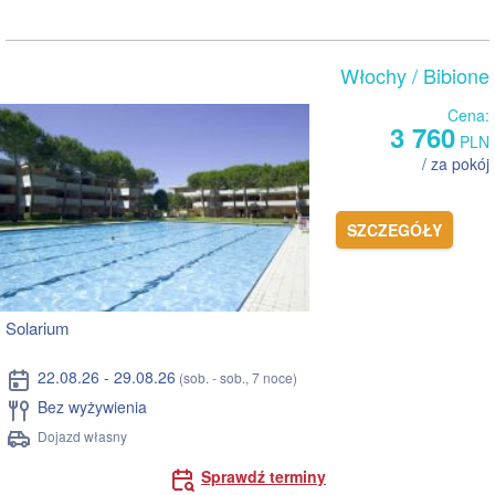
Włochy
/ Bibione
Cena:
3 760
PLN
/ za pokój
SZCZEGÓŁY
Solarium
22.08.26 - 29.08.26
(sob. - sob., 7 noce)
Bez wyżywienia
Dojazd własny
Sprawdź terminy