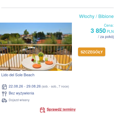
Włochy
/ Bibione
Cena:
3 850
PLN
/ za pokój
SZCZEGÓŁY
Lido del Sole Beach
22.08.26 - 29.08.26
(sob. - sob., 7 noce)
Bez wyżywienia
Dojazd własny
Sprawdź terminy