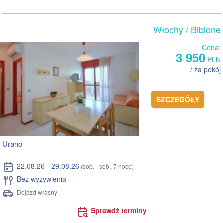
Włochy
/ Bibione
Cena:
3 950
PLN
/ za pokój
SZCZEGÓŁY
Urano
22.08.26 - 29.08.26
(sob. - sob., 7 noce)
Bez wyżywienia
Dojazd własny
Sprawdź terminy