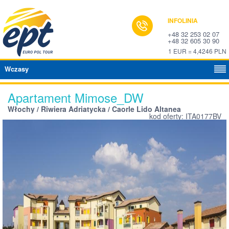
INFOLINIA
+48 32 253 02 07
+48 32 605 30 90
1 EUR = 4,4246 PLN
Wczasy
Apartament Mimose_DW
Włochy / Riwiera Adriatycka / Caorle Lido Altanea
kod oferty: ITA0177BV