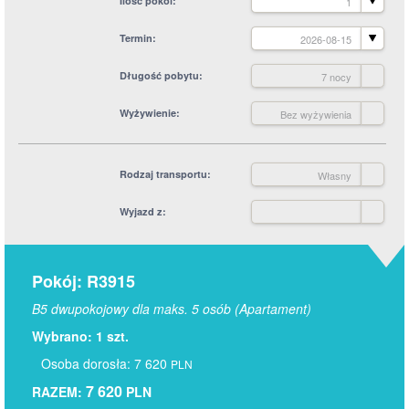
Ilość pokoi
1
Termin
2026-08-15
Długość pobytu
7 nocy
Wyżywienie
Bez wyżywienia
Rodzaj transportu
Własny
Wyjazd z
Pokój: R3915
B5 dwupokojowy dla maks. 5 osób (Apartament)
Wybrano: 1 szt.
Osoba dorosła: 7 620
PLN
7 620
RAZEM:
PLN