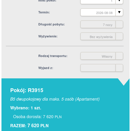
Ilość pokoi
1
Termin
2026-08-08
Długość pobytu
7 nocy
Wyżywienie
Bez wyżywienia
Rodzaj transportu
Własny
Wyjazd z
Pokój: R3915
B5 dwupokojowy dla maks. 5 osób (Apartament)
Wybrano: 1 szt.
Osoba dorosła: 7 620
PLN
7 620
RAZEM:
PLN