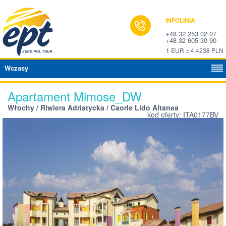
INFOLINIA
+48 32 253 02 07
+48 32 605 30 90
1 EUR = 4,4238 PLN
Wczasy
Apartament Mimose_DW
Włochy / Riwiera Adriatycka / Caorle Lido Altanea
kod oferty: ITA0177BV