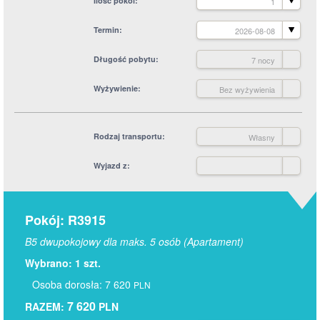
Ilość pokoi
1
Termin
2026-08-08
Długość pobytu
7 nocy
Wyżywienie
Bez wyżywienia
Rodzaj transportu
Własny
Wyjazd z
Pokój: R3915
B5 dwupokojowy dla maks. 5 osób (Apartament)
Wybrano: 1 szt.
Osoba dorosła: 7 620
PLN
7 620
RAZEM:
PLN