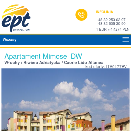
INFOLINIA
+48 32 253 02 07
+48 32 605 30 90
1 EUR = 4,4274 PLN
Wczasy
Apartament Mimose_DW
Włochy / Riwiera Adriatycka / Caorle Lido Altanea
kod oferty: ITA0177BV