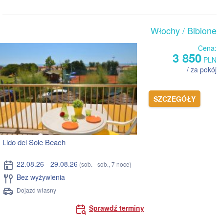
Włochy
/ Bibione
Cena:
3 850
PLN
/ za pokój
SZCZEGÓŁY
Lido del Sole Beach
22.08.26 - 29.08.26
(sob. - sob., 7 noce)
Bez wyżywienia
Dojazd własny
Sprawdź terminy