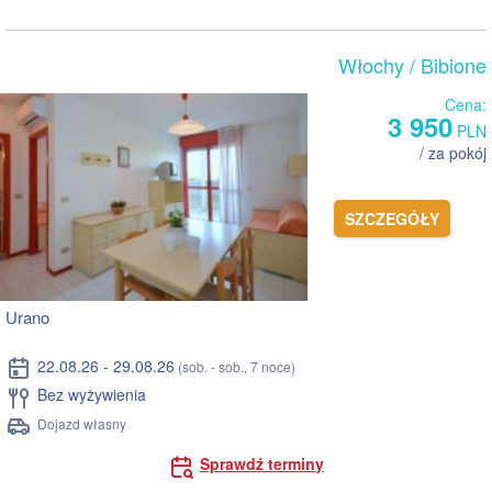
Włochy
/ Bibione
Cena:
3 950
PLN
/ za pokój
SZCZEGÓŁY
Urano
22.08.26 - 29.08.26
(sob. - sob., 7 noce)
Bez wyżywienia
Dojazd własny
Sprawdź terminy