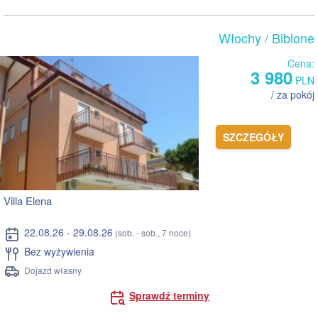
Włochy
/ Bibione
Cena:
3 980
PLN
/ za pokój
SZCZEGÓŁY
Villa Elena
22.08.26 - 29.08.26
(sob. - sob., 7 noce)
Bez wyżywienia
Dojazd własny
Sprawdź terminy