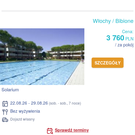
Włochy
/ Bibione
Cena:
3 760
PLN
/ za pokój
SZCZEGÓŁY
Solarium
22.08.26 - 29.08.26
(sob. - sob., 7 noce)
Bez wyżywienia
Dojazd własny
Sprawdź terminy