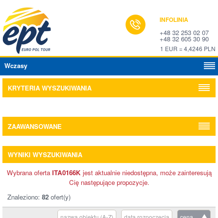
INFOLINIA
+48 32 253 02 07
+48 32 605 30 90
1 EUR = 4,4246 PLN
Wczasy
KRYTERIA WYSZUKIWANIA
ZAAWANSOWANE
WYNIKI WYSZUKIWANIA
Wybrana oferta
ITA0166K
jest aktualnie niedostępna, może zainteresują
Cię następujące propozycje.
Znaleziono:
82
ofert(y)
nazwa obiektu (A-Z)
data rozpoczęcia
cena