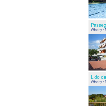
Passeg
Włochy
/ 
Lido d
Włochy
/ 