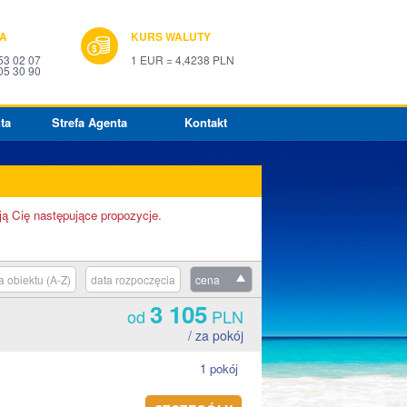
IA
KURS WALUTY
53 02 07
1 EUR = 4,4238 PLN
05 30 90
ta
Strefa Agenta
Kontakt
ją Cię następujące propozycje.
 obiektu (A-Z)
data rozpoczęcia
cena
3 105
od
PLN
/ za pokój
1 pokój