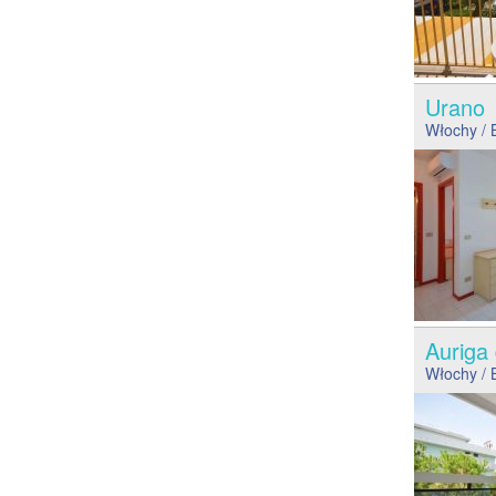
Uran
Włochy
/ 
Auriga
Włochy
/ 