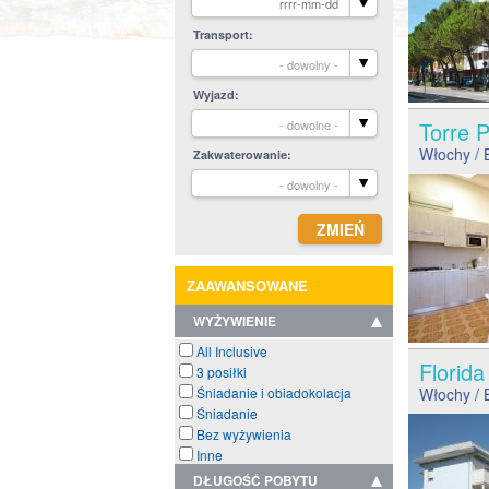
Transport
- dowolny -
Wyjazd
- dowolne -
Torre
Włochy
/ 
Zakwaterowanie
- dowolny -
ZAAWANSOWANE
WYŻYWIENIE
All Inclusive
Florid
3 posiłki
Śniadanie i obiadokolacja
Włochy
/ 
Śniadanie
Bez wyżywienia
Inne
DŁUGOŚĆ POBYTU