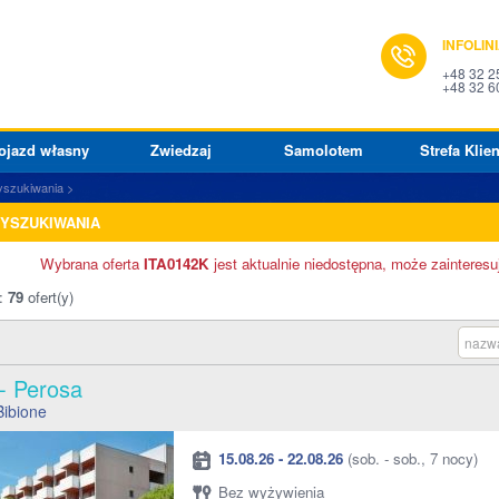
INFOLIN
+48 32 2
+48 32 6
ojazd własny
Zwiedzaj
Samolotem
Strefa Klien
yszukiwania
WYSZUKIWANIA
Wybrana oferta
ITA0142K
jest aktualnie niedostępna, może zainteresu
o:
79
ofert(y)
nazwa
 - Perosa
Bibione
15.08.26 - 22.08.26
(sob. - sob., 7 nocy)
Bez wyżywienia