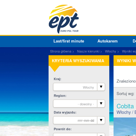
Last/first minute
Autokarem
D
Strona główna
Nasze kierunki
Włochy
Wyniki w
KRYTERIA WYSZUKIWANIA
WYNIKI 
Kraj
Znalezion
Włochy
Sortuj wg:
Region
- dowolny -
Cobita
Włochy
/ 
Data wyjazdu
Powrót do