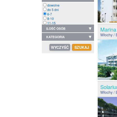
dowolne
do 5 dni
6-7
8-10
11-15
Marin
ILOŚĆ OSÓB
Włochy
/ 
KATEGORIA
Solar
Włochy
/ 