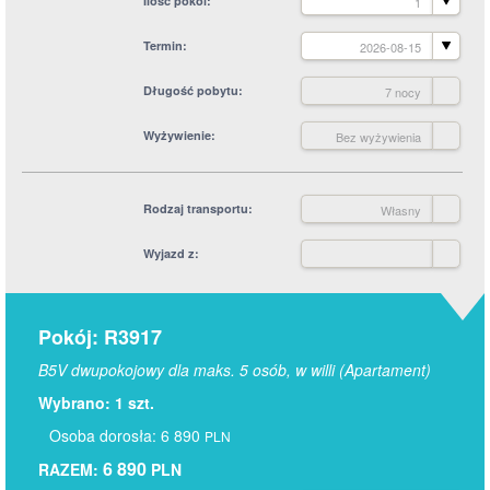
Ilość pokoi
1
Termin
2026-08-15
Długość pobytu
7 nocy
Wyżywienie
Bez wyżywienia
Rodzaj transportu
Własny
Wyjazd z
Pokój: R3917
B5V dwupokojowy dla maks. 5 osób, w willi (Apartament)
Wybrano: 1 szt.
Osoba dorosła: 6 890
PLN
6 890
RAZEM:
PLN