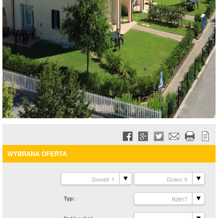
WYBRANA OFERTA
Dorośli: 1
Dzieci: 0
Typ
R3917