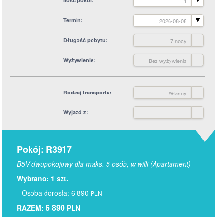
Ilość pokoi
1
Termin
2026-08-08
Długość pobytu
7 nocy
Wyżywienie
Bez wyżywienia
Rodzaj transportu
Własny
Wyjazd z
Pokój: R3917
B5V dwupokojowy dla maks. 5 osób, w willi (Apartament)
Wybrano: 1 szt.
Osoba dorosła: 6 890
PLN
6 890
RAZEM:
PLN