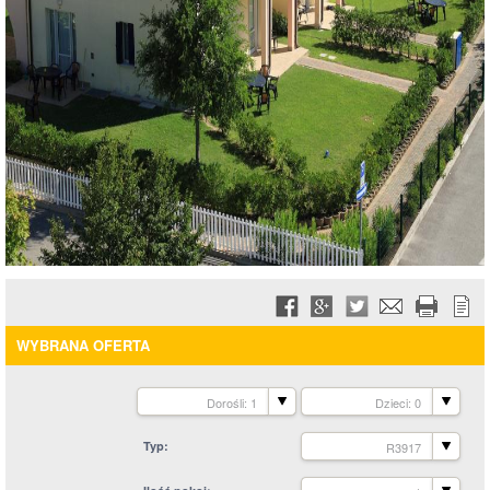
WYBRANA OFERTA
Dorośli: 1
Dzieci: 0
Typ
R3917