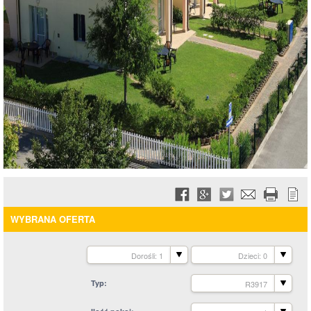
WYBRANA OFERTA
Dorośli: 1
Dzieci: 0
Typ
R3917