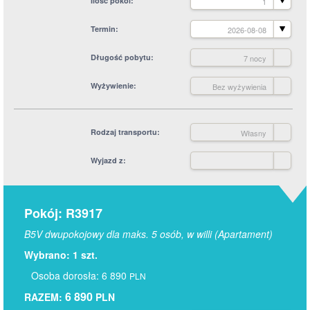
Ilość pokoi
1
Termin
2026-08-08
Długość pobytu
7 nocy
Wyżywienie
Bez wyżywienia
Rodzaj transportu
Własny
Wyjazd z
Pokój: R3917
B5V dwupokojowy dla maks. 5 osób, w willi (Apartament)
Wybrano: 1 szt.
Osoba dorosła: 6 890
PLN
6 890
RAZEM:
PLN