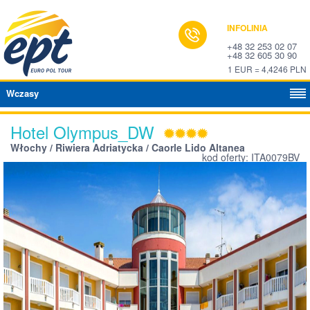
INFOLINIA
+48 32 253 02 07
+48 32 605 30 90
1 EUR = 4,4246 PLN
Wczasy
Hotel Olympus_DW
Włochy / Riwiera Adriatycka / Caorle Lido Altanea
kod oferty: ITA0079BV