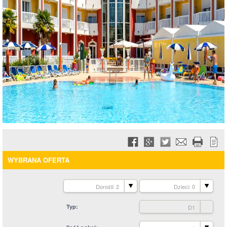
WYBRANA OFERTA
Dorośli: 2
Dzieci: 0
Typ
D1