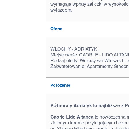
wymagają wpłaty zaliczki w wysokośc
wyjazdem.
Oferta
WŁOCHY / ADRIATYK
Miejscowość: CAORLE - LIDO ALTA
Rodzaj oferty: Wczasy we Włoszech -
Zakwaterowanie: Apartamenty Ginepri
Położenie
Północny Adriatyk to najbliższe z P
Caorle Lido Altanea
to nowoczesna mi
zielonym terenie przylegającym bezpoś
od Starego Miasta w Caorle. To ideal