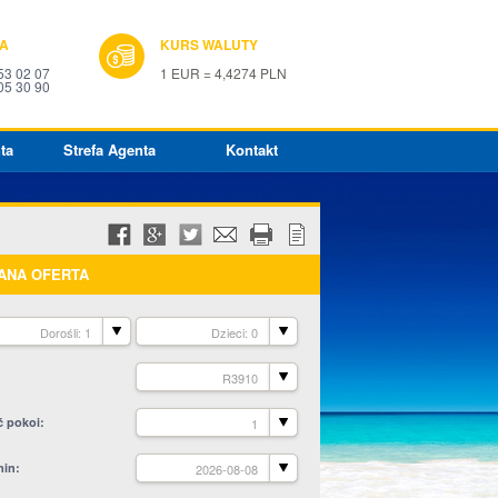
IA
KURS WALUTY
53 02 07
1 EUR = 4,4274 PLN
05 30 90
ta
Strefa Agenta
Kontakt
ANA OFERTA
Dorośli: 1
Dzieci: 0
R3910
ć pokoi
1
min
2026-08-08