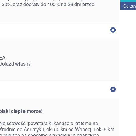
i 30% oraz dopłaty do 100% na 36 dni przed
Co za
NEA
 dojazd własny
olski ciepłe morze!
ejscowość, powstała kilkanaście lat temu na
rednio do Adriatyku, ok. 50 km od Wenecji i ok. 5 km
ne miejsce na spokojne wakacje w eleganckich