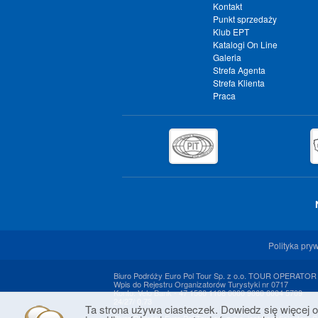
Kontakt
Punkt sprzedaży
Klub EPT
Katalogi On Line
Galeria
Strefa Agenta
Strefa Klienta
Praca
Polityka pry
Biuro Podróży Euro Pol Tour Sp. z o.o. TOUR OPERATOR
Wpis do Rejestru Organizatorów Turystyki nr 0717
Konto: Velo Bank - 47 1560 1108 0000 9060 0004 5709
24/27/ 0.73
Ta strona używa ciasteczek. Dowiedz się więcej o
Biuro Podróży Euro Pol Tour sp. z o.o. jest beneficjentem