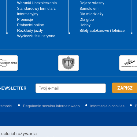
Warunki Ubezpieczenia
Dojazd własny
Standardowy formularz
Samolotem
informacyjny
Dla młodzieży
Promocje
Dla grup
Płatności online
Hobby
Rozkłady jazdy
Bilety autokarowe i lotnicze
Wycieczki fakultatywne
NEWSLETTER
watności
Regulamin serwisu internetowego
Informacje o cookies
P
 celu ich używania
 Subwencji Finansowej Polskiego Funduszu