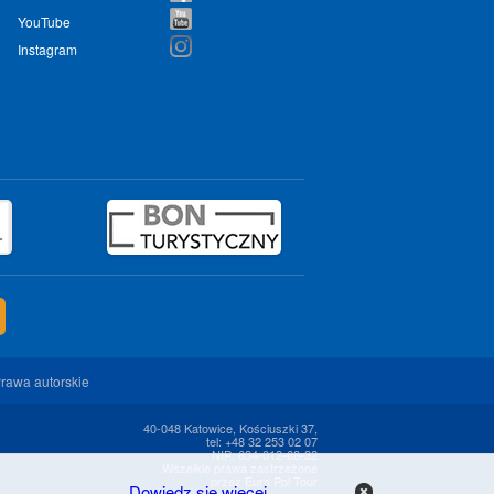
YouTube
Instagram
rawa autorskie
40-048 Katowice, Kościuszki 37,
tel: +48 32 253 02 07
NIP: 634-012-68-32
Wszelkie prawa zastrzeżone
przez Euro Pol Tour
Dowiedz się więcej