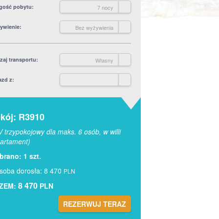
gość pobytu
7 nocy
ywienie
Bez wyżywienia
zaj transportu
Własny
azd z
kój: R3910
 trzypokojowy dla maks. 6 osób, w willi
artament)
rano: 1 szt.
soba dorosła: 8 470
PLN
8 470
ZEM:
PLN
REZERWUJ TERAZ