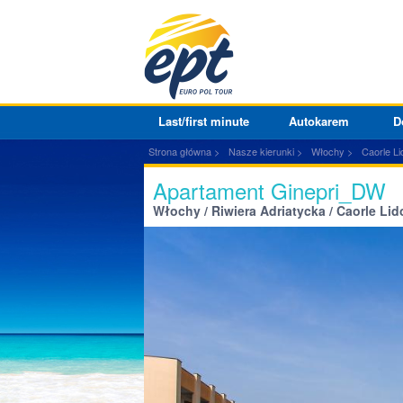
Last/first minute
Autokarem
D
Strona główna
Nasze kierunki
Włochy
Caorle Li
Apartament Ginepri_DW
Włochy / Riwiera Adriatycka / Caorle Lid