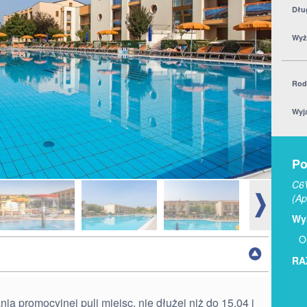
Dłu
Wyż
Rod
Wyj
Po
C6V
(Ap
Wyb
O
RA
 promocyjnej puli miejsc, nie dłużej niż do 15.04 i