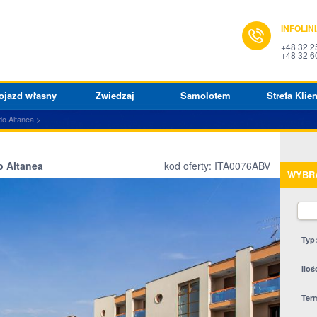
INFOLIN
+48 32 2
+48 32 6
ojazd własny
Zwiedzaj
Samolotem
Strefa Klien
do Altanea
o Altanea
kod oferty: ITA0076ABV
WYBR
Typ
Iloś
Ter