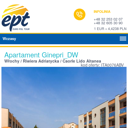
INFOLINIA
+48 32 253 02 07
+48 32 605 30 90
1 EUR = 4,4238 PLN
Wczasy
Apartament Ginepri_DW
Włochy / Riwiera Adriatycka / Caorle Lido Altanea
kod oferty: ITA0076ABV