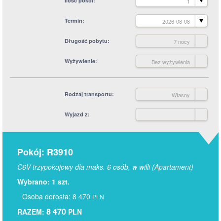
Ilość pokoi
1
Termin
2026-08-08
Długość pobytu
7 nocy
Wyżywienie
Bez wyżywienia
Rodzaj transportu
Własny
Wyjazd z
Pokój: R3910
C6V trzypokojowy dla maks. 6 osób, w willi (Apartament)
Wybrano: 1 szt.
Osoba dorosła: 8 470
PLN
8 470
RAZEM:
PLN