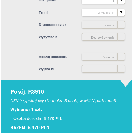
Ilość pokoi
1
Termin
2026-08-08
Długość pobytu
7 nocy
Wyżywienie
Bez wyżywienia
Rodzaj transportu
Własny
Wyjazd z
Pokój: R3910
C6V trzypokojowy dla maks. 6 osób, w willi (Apartament)
Wybrano: 1 szt.
Osoba dorosła: 8 470
PLN
8 470
RAZEM:
PLN