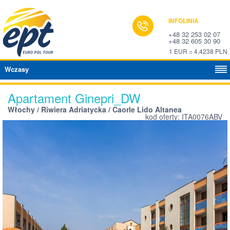
INFOLINIA
+48 32 253 02 07
+48 32 605 30 90
1 EUR = 4,4238 PLN
Wczasy
Apartament Ginepri_DW
Włochy / Riwiera Adriatycka / Caorle Lido Altanea
kod oferty: ITA0076ABV