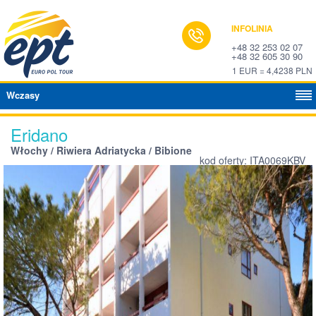
INFOLINIA
+48 32 253 02 07
+48 32 605 30 90
1 EUR = 4,4238 PLN
Wczasy
Eridano
Włochy / Riwiera Adriatycka / Bibione
kod oferty: ITA0069KBV