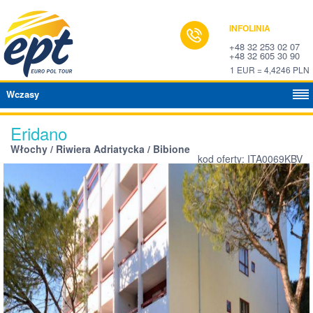
INFOLINIA
+48 32 253 02 07
+48 32 605 30 90
1 EUR = 4,4246 PLN
Wczasy
Eridano
Włochy / Riwiera Adriatycka / Bibione
kod oferty: ITA0069KBV