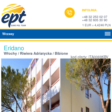
INFOLINIA
+48 32 253 02 07
+48 32 605 30 90
1 EUR = 4,4246 PLN
Wczasy
Eridano
Włochy / Riwiera Adriatycka / Bibione
kod oferty: ITA0069KBV