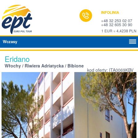
INFOLINIA
+48 32 253 02 07
+48 32 605 30 90
1 EUR = 4,4238 PLN
Wczasy
Eridano
Włochy / Riwiera Adriatycka / Bibione
kod oferty: ITA0069KBV