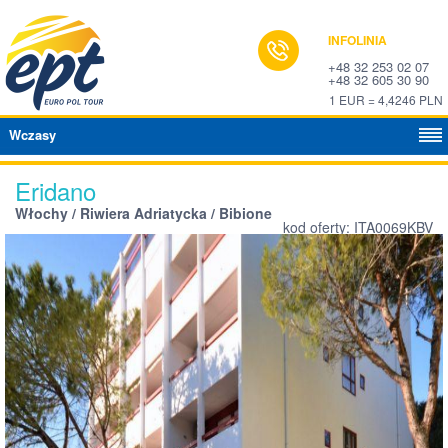
INFOLINIA
+48 32 253 02 07
+48 32 605 30 90
1 EUR = 4,4246 PLN
Wczasy
Eridano
Włochy / Riwiera Adriatycka / Bibione
kod oferty: ITA0069KBV