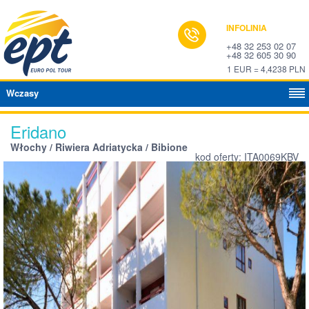
INFOLINIA
+48 32 253 02 07
+48 32 605 30 90
1 EUR = 4,4238 PLN
Wczasy
Eridano
Włochy / Riwiera Adriatycka / Bibione
kod oferty: ITA0069KBV