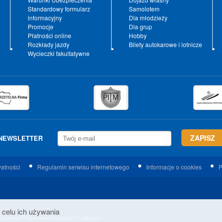
Standardowy formularz
Samolotem
informacyjny
Dla młodzieży
Promocje
Dla grup
Płatności online
Hobby
Rozkłady jazdy
Bilety autokarowe i lotnicze
Wycieczki fakultatywne
NEWSLETTER
watności
Regulamin serwisu internetowego
Informacje o cookies
P
 celu ich używania
 Subwencji Finansowej Polskiego Funduszu