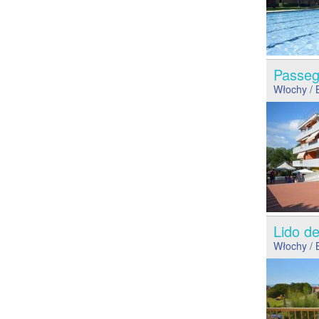
Passeg
Włochy
/ 
Lido d
Włochy
/ 