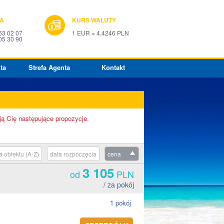
IA
KURS WALUTY
53 02 07
1 EUR = 4,4246 PLN
05 30 90
ta
Strefa Agenta
Kontakt
ją Cię następujące propozycje.
 obiektu (A-Z)
data rozpoczęcia
cena
3 105
od
PLN
/ za pokój
1 pokój