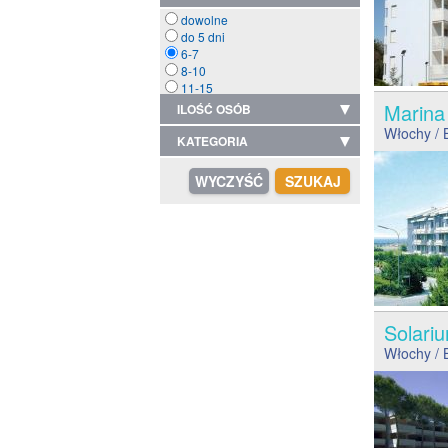
dowolne
do 5 dni
6-7
8-10
11-15
Marin
ILOŚĆ OSÓB
Włochy
/ 
KATEGORIA
Solar
Włochy
/ 