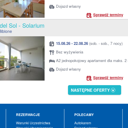
Dojazd własny
Sprawdź terminy
 del Sol - Solarium
Bibione
15.08.26 - 22.08.26
(sob. - sob., 7 nocy)
Bez wyżywienia
A2 jednopokojowy apartament dla maks. 2
Dojazd własny
Sprawdź terminy
NASTĘPNE OFERTY
REZERWACJE
POLECAMY
Warunki Uczestnictwa
Autokarem
Warunki Ubezpieczenia
Dojazd własny