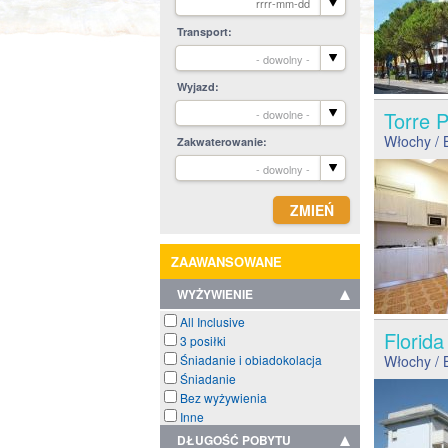
Transport
- dowolny -
Wyjazd
- dowolne -
Torre
Włochy
/ 
Zakwaterowanie
- dowolny -
ZAAWANSOWANE
WYŻYWIENIE
All Inclusive
Florid
3 posiłki
Śniadanie i obiadokolacja
Włochy
/ 
Śniadanie
Bez wyżywienia
Inne
DŁUGOŚĆ POBYTU