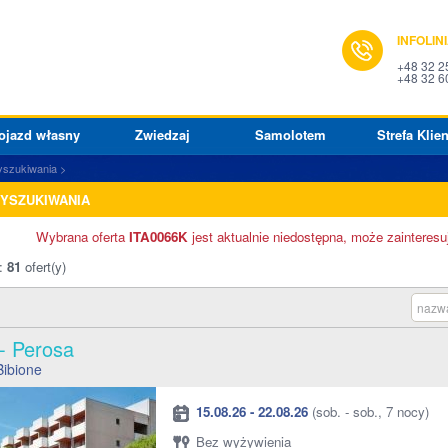
INFOLIN
+48 32 2
+48 32 6
ojazd własny
Zwiedzaj
Samolotem
Strefa Klien
yszukiwania
WYSZUKIWANIA
Wybrana oferta
ITA0066K
jest aktualnie niedostępna, może zainteresu
o:
81
ofert(y)
nazwa
 - Perosa
Bibione
15.08.26 - 22.08.26
(sob. - sob., 7 nocy)
Bez wyżywienia