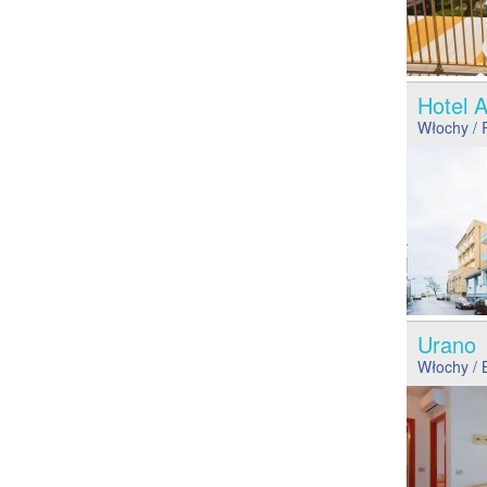
Hotel 
Włochy
/ 
Uran
Włochy
/ 