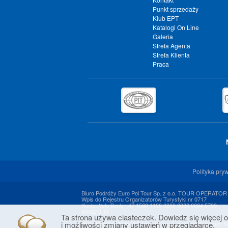
Punkt sprzedaży
Klub EPT
Katalogi On Line
Galeria
Strefa Agenta
Strefa Klienta
Praca
Polityka pry
Biuro Podróży Euro Pol Tour Sp. z o.o. TOUR OPERATOR
Wpis do Rejestru Organizatorów Turystyki nr 0717
Konto: Velo Bank - 47 1560 1108 0000 9060 0004 5709
49/52/ 0.13
Ta strona używa ciasteczek. Dowiedz się więcej o
i możliwości zmiany ustawień w przeglądarce.
Biuro Podróży Euro Pol Tour sp. z o.o. jest beneficjentem