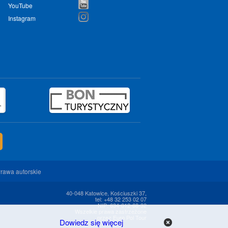
YouTube
Instagram
rawa autorskie
40-048 Katowice, Kościuszki 37,
tel: +48 32 253 02 07
NIP: 634-012-68-32
Wszelkie prawa zastrzeżone
przez Euro Pol Tour
Dowiedz się więcej