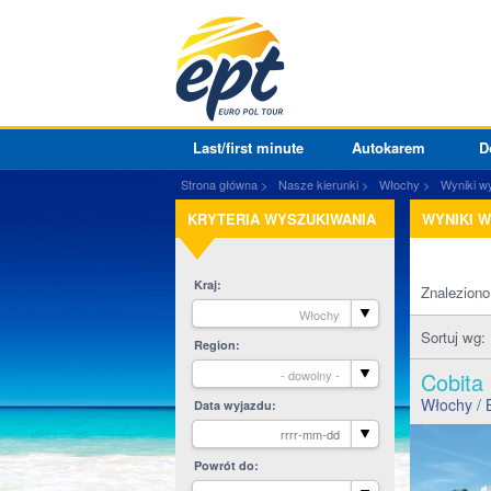
Last/first minute
Autokarem
D
Strona główna
Nasze kierunki
Włochy
Wyniki w
KRYTERIA WYSZUKIWANIA
WYNIKI 
Kraj
Znalezion
Włochy
Sortuj wg:
Region
- dowolny -
Cobita
Włochy
/ 
Data wyjazdu
Powrót do