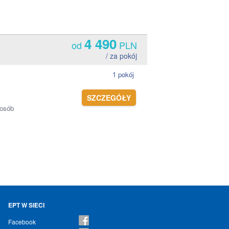
4 490
od
PLN
/ za pokój
1 pokój
SZCZEGÓŁY
 osób
EPT W SIECI
Facebook