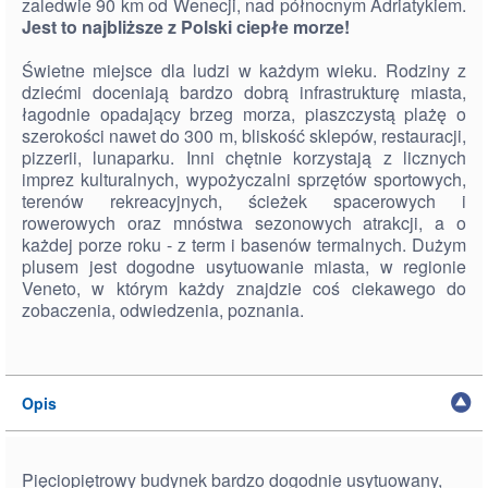
zaledwie 90 km od Wenecji, nad północnym Adriatykiem.
Jest to najbliższe z Polski ciepłe morze!
Świetne miejsce dla ludzi w każdym wieku. Rodziny z
dziećmi doceniają bardzo dobrą infrastrukturę miasta,
łagodnie opadający brzeg morza, piaszczystą plażę o
szerokości nawet do 300 m, bliskość sklepów, restauracji,
pizzerii, lunaparku. Inni chętnie korzystają z licznych
imprez kulturalnych, wypożyczalni sprzętów sportowych,
terenów rekreacyjnych, ścieżek spacerowych i
rowerowych oraz mnóstwa sezonowych atrakcji, a o
każdej porze roku - z term i basenów termalnych. Dużym
plusem jest dogodne usytuowanie miasta, w regionie
Veneto, w którym każdy znajdzie coś ciekawego do
zobaczenia, odwiedzenia, poznania.
Opis
Pięciopiętrowy budynek bardzo dogodnie usytuowany,