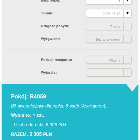
Ilość pokoi
1
Termin
2026-08-15
Długość pobytu
7 nocy
Wyżywienie
Bez wyżywienia
Rodzaj transportu
Własny
Wyjazd z
Pokój: R4059
B5 dwupokojowy dla maks. 5 osób (Apartament)
Wybrano: 1 szt.
Osoba dorosła: 5 305
PLN
5 305
RAZEM:
PLN