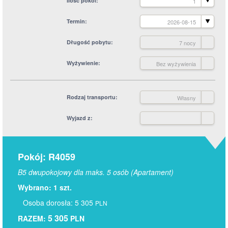
Ilość pokoi
1
Termin
2026-08-15
Długość pobytu
7 nocy
Wyżywienie
Bez wyżywienia
Rodzaj transportu
Własny
Wyjazd z
Pokój: R4059
B5 dwupokojowy dla maks. 5 osób (Apartament)
Wybrano: 1 szt.
Osoba dorosła: 5 305
PLN
5 305
RAZEM:
PLN