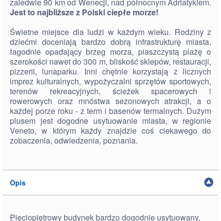
zaledwie 90 km od Wenecji, nad północnym Adriatykiem.
Jest to najbliższe z Polski ciepłe morze!
Świetne miejsce dla ludzi w każdym wieku. Rodziny z
dziećmi doceniają bardzo dobrą infrastrukturę miasta,
łagodnie opadający brzeg morza, piaszczystą plażę o
szerokości nawet do 300 m, bliskość sklepów, restauracji,
pizzerii, lunaparku. Inni chętnie korzystają z licznych
imprez kulturalnych, wypożyczalni sprzętów sportowych,
terenów rekreacyjnych, ścieżek spacerowych i
rowerowych oraz mnóstwa sezonowych atrakcji, a o
każdej porze roku - z term i basenów termalnych. Dużym
plusem jest dogodne usytuowanie miasta, w regionie
Veneto, w którym każdy znajdzie coś ciekawego do
zobaczenia, odwiedzenia, poznania.
Opis
Pięciopiętrowy budynek bardzo dogodnie usytuowany,