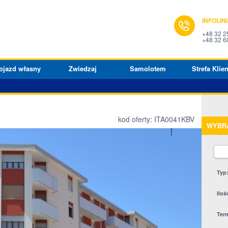
INFOLIN
+48 32 2
+48 32 6
ojazd własny
Zwiedzaj
Samolotem
Strefa Klien
kod oferty: ITA0041KBV
WYBR
Typ
Iloś
Ter