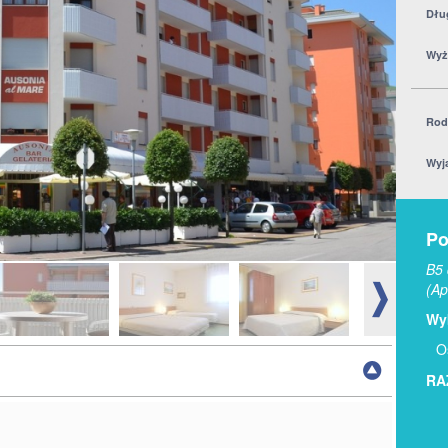
Dłu
Wyż
Rod
Wyj
Po
B5 
(Ap
Wyb
O
RA