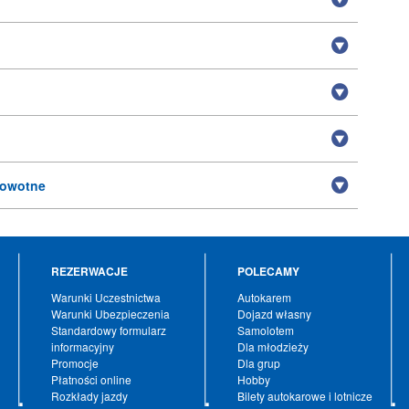
rowotne
REZERWACJE
POLECAMY
Warunki Uczestnictwa
Autokarem
Warunki Ubezpieczenia
Dojazd własny
Standardowy formularz
Samolotem
informacyjny
Dla młodzieży
Promocje
Dla grup
Płatności online
Hobby
Rozkłady jazdy
Bilety autokarowe i lotnicze