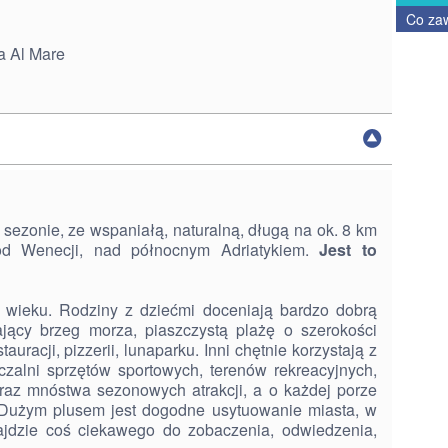
Co za
a Al Mare
 sezonie, ze wspaniałą, naturalną, długą na ok. 8 km
od Wenecji, nad północnym Adriatykiem.
Jest to
 wieku. Rodziny z dziećmi doceniają bardzo dobrą
dający brzeg morza, piaszczystą plażę o szerokości
uracji, pizzerii, lunaparku. Inni chętnie korzystają z
czalni sprzętów sportowych, terenów rekreacyjnych,
raz mnóstwa sezonowych atrakcji, a o każdej porze
. Dużym plusem jest dogodne usytuowanie miasta, w
ajdzie coś ciekawego do zobaczenia, odwiedzenia,