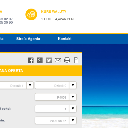
IA
KURS WALUTY
53 02 07
1 EUR = 4,4246 PLN
05 30 90
ta
Strefa Agenta
Kontakt
ANA OFERTA
Dorośli: 1
Dzieci: 0
R4059
ć pokoi
1
min
2026-08-15