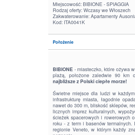
Miejscowość: BIBIONE - SPIAGGIA
Rodzaj oferty: Wczasy we Włoszech
Zakwaterowanie: Apartamenty Ausoni
Kod: ITA0041K
Położenie
BIBIONE
- miasteczko, które ożywa w
plażą, położone zaledwie 90 km 
najbliższe z Polski ciepłe morze!
Świetne miejsce dla ludzi w każdym
infrastrukturę miasta, łagodnie opa
nawet do 300 m, bliskość sklepów, resta
licznych imprez kulturalnych, wypoży
ścieżek spacerowych i rowerowych o
roku - z term i basenów termalnych
regionie Veneto, w którym każdy zn