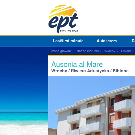
Last/first minute
Autokarem
D
Strona główna
Nasze kierunki
Włochy
Bibione
Ausonia al Mare
Włochy / Riwiera Adriatycka / Bibione