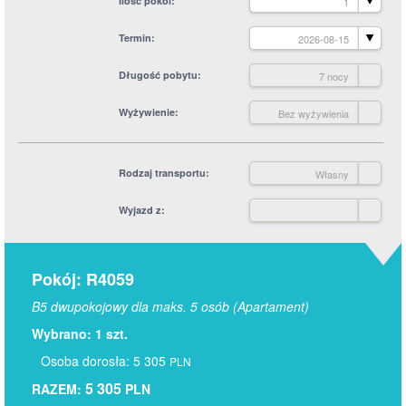
Ilość pokoi
1
Termin
2026-08-15
Długość pobytu
7 nocy
Wyżywienie
Bez wyżywienia
Rodzaj transportu
Własny
Wyjazd z
Pokój: R4059
B5 dwupokojowy dla maks. 5 osób (Apartament)
Wybrano: 1 szt.
Osoba dorosła: 5 305
PLN
5 305
RAZEM:
PLN