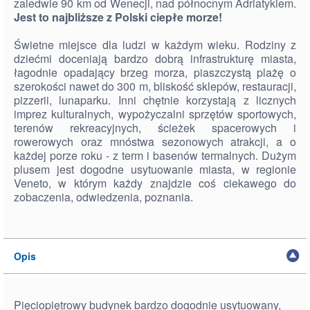
zaledwie 90 km od Wenecji, nad północnym Adriatykiem.
Jest to najbliższe z Polski ciepłe morze!
Świetne miejsce dla ludzi w każdym wieku. Rodziny z
dziećmi doceniają bardzo dobrą infrastrukturę miasta,
łagodnie opadający brzeg morza, piaszczystą plażę o
szerokości nawet do 300 m, bliskość sklepów, restauracji,
pizzerii, lunaparku. Inni chętnie korzystają z licznych
imprez kulturalnych, wypożyczalni sprzętów sportowych,
terenów rekreacyjnych, ścieżek spacerowych i
rowerowych oraz mnóstwa sezonowych atrakcji, a o
każdej porze roku - z term i basenów termalnych. Dużym
plusem jest dogodne usytuowanie miasta, w regionie
Veneto, w którym każdy znajdzie coś ciekawego do
zobaczenia, odwiedzenia, poznania.
Opis
Pięciopiętrowy budynek bardzo dogodnie usytuowany,