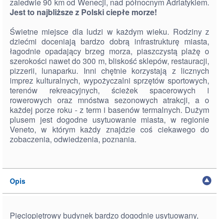
zaledwie 90 km od Wenecji, nad północnym Adriatykiem.
Jest to najbliższe z Polski ciepłe morze!
Świetne miejsce dla ludzi w każdym wieku. Rodziny z
dziećmi doceniają bardzo dobrą infrastrukturę miasta,
łagodnie opadający brzeg morza, piaszczystą plażę o
szerokości nawet do 300 m, bliskość sklepów, restauracji,
pizzerii, lunaparku. Inni chętnie korzystają z licznych
imprez kulturalnych, wypożyczalni sprzętów sportowych,
terenów rekreacyjnych, ścieżek spacerowych i
rowerowych oraz mnóstwa sezonowych atrakcji, a o
każdej porze roku - z term i basenów termalnych. Dużym
plusem jest dogodne usytuowanie miasta, w regionie
Veneto, w którym każdy znajdzie coś ciekawego do
zobaczenia, odwiedzenia, poznania.
Opis
Pięciopiętrowy budynek bardzo dogodnie usytuowany,