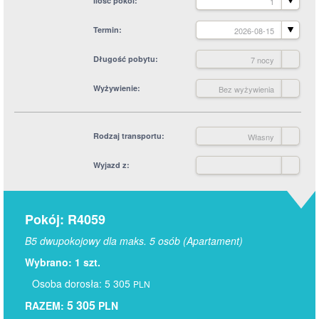
Ilość pokoi
1
Termin
2026-08-15
Długość pobytu
7 nocy
Wyżywienie
Bez wyżywienia
Rodzaj transportu
Własny
Wyjazd z
Pokój: R4059
B5 dwupokojowy dla maks. 5 osób (Apartament)
Wybrano: 1 szt.
Osoba dorosła: 5 305
PLN
5 305
RAZEM:
PLN