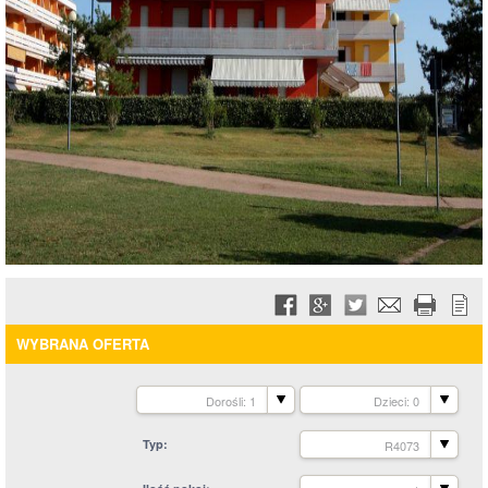
WYBRANA OFERTA
Dorośli: 1
Dzieci: 0
Typ
R4073