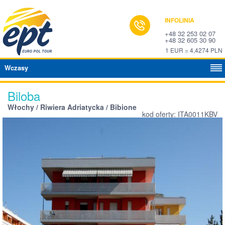
INFOLINIA
+48 32 253 02 07
+48 32 605 30 90
1 EUR = 4,4274 PLN
Wczasy
Biloba
Włochy / Riwiera Adriatycka / Bibione
kod oferty: ITA0011KBV