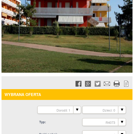
WYBRANA OFERTA
Dorośli: 1
Dzieci: 0
Typ
R4073