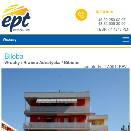
INFOLINIA
+48 32 253 02 07
+48 32 605 30 90
1 EUR = 4,4246 PLN
Wczasy
Biloba
Włochy / Riwiera Adriatycka / Bibione
kod oferty: ITA0011KBV