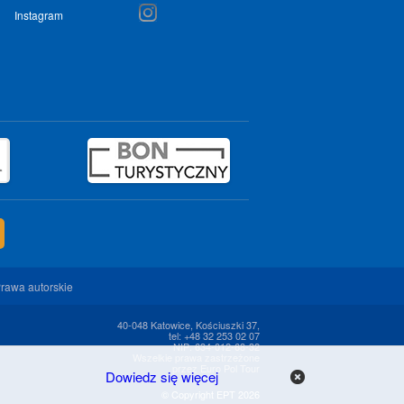
Instagram
rawa autorskie
40-048 Katowice, Kościuszki 37,
tel: +48 32 253 02 07
NIP: 634-012-68-32
Wszelkie prawa zastrzeżone
przez Euro Pol Tour
Dowiedz się więcej
x
© Copyright EPT 2026