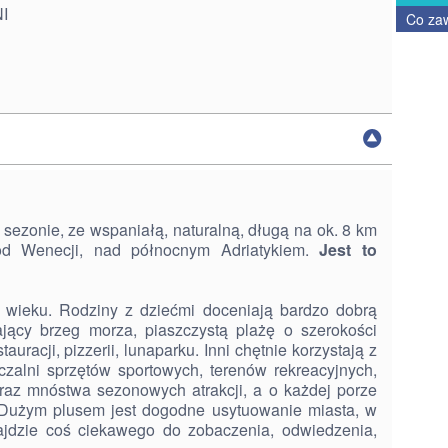
NI
Co za
 sezonie, ze wspaniałą, naturalną, długą na ok. 8 km
od Wenecji, nad północnym Adriatykiem.
Jest to
 wieku. Rodziny z dziećmi doceniają bardzo dobrą
dający brzeg morza, piaszczystą plażę o szerokości
uracji, pizzerii, lunaparku. Inni chętnie korzystają z
czalni sprzętów sportowych, terenów rekreacyjnych,
raz mnóstwa sezonowych atrakcji, a o każdej porze
. Dużym plusem jest dogodne usytuowanie miasta, w
ajdzie coś ciekawego do zobaczenia, odwiedzenia,