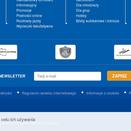
informacyjny
Dla młodzieży
Promocje
Dla grup
Płatności online
Hobby
Rozkłady jazdy
Bilety autokarowe i lotnicze
Wycieczki fakultatywne
NEWSLETTER
watności
Regulamin serwisu internetowego
Informacje o cookies
P
 celu ich używania
 Subwencji Finansowej Polskiego Funduszu
0.