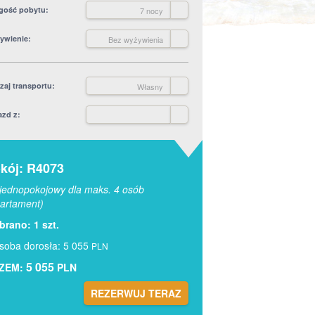
gość pobytu
7 nocy
ywienie
Bez wyżywienia
zaj transportu
Własny
azd z
kój: R4073
jednopokojowy dla maks. 4 osób
artament)
rano: 1 szt.
soba dorosła: 5 055
PLN
5 055
ZEM:
PLN
REZERWUJ TERAZ