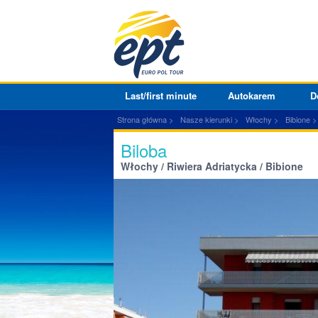
Last/first minute
Autokarem
D
Strona główna
Nasze kierunki
Włochy
Bibione
Biloba
Włochy / Riwiera Adriatycka / Bibione