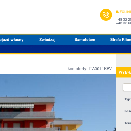
INFOLIN
+48 32 2
+48 32 6
ojazd własny
Zwiedzaj
Samolotem
Strefa Klien
kod oferty: ITA0011KBV
WYBR
Typ
Iloś
Ter