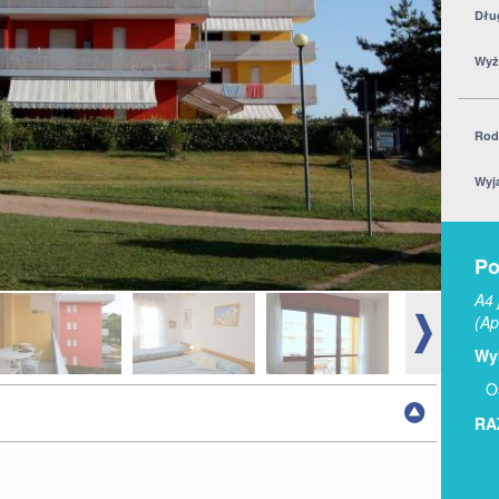
Dłu
Wyż
Rod
Wyj
Po
A4 
(Ap
Wyb
O
RA