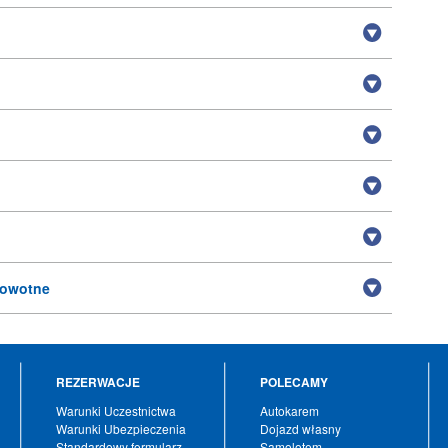
rowotne
REZERWACJE
POLECAMY
Warunki Uczestnictwa
Autokarem
Warunki Ubezpieczenia
Dojazd własny
Standardowy formularz
Samolotem