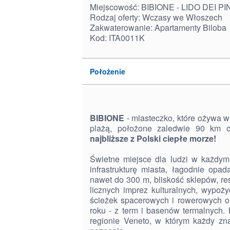
Miejscowość: BIBIONE - LIDO DEI PI
Rodzaj oferty: Wczasy we Włoszech
Zakwaterowanie: Apartamenty Biloba
Kod: ITA0011K
Położenie
BIBIONE
- miasteczko, które ożywa w
plażą, położone zaledwie 90 km 
najbliższe z Polski ciepłe morze!
Świetne miejsce dla ludzi w każdym
infrastrukturę miasta, łagodnie opa
nawet do 300 m, bliskość sklepów, resta
licznych imprez kulturalnych, wypoży
ścieżek spacerowych i rowerowych o
roku - z term i basenów termalnych
regionie Veneto, w którym każdy zn