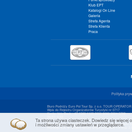
Klub EPT
Katalogi On Line
Galeria
Strefa Agenta
Strefa Klienta
Praca
Polityka pry
Biuro Podróży Euro Pol Tour Sp. z o.o. TOUR OPERATOR
Wpis do Rejestru Organizatorów Turystyki nr 0717
Konto: Velo Bank - 47 1560 1108 0000 9060 0004 5709
24/27/ 0.53
Ta strona używa ciasteczek. Dowiedz się więcej o
Biuro Podróży Euro Pol Tour sp. z o.o. jest beneficjentem
i możliwości zmiany ustawień w przeglądarce.
Rozwoju S.A. w ramach tarczy antykryzysowej 1.0 oraz 2.