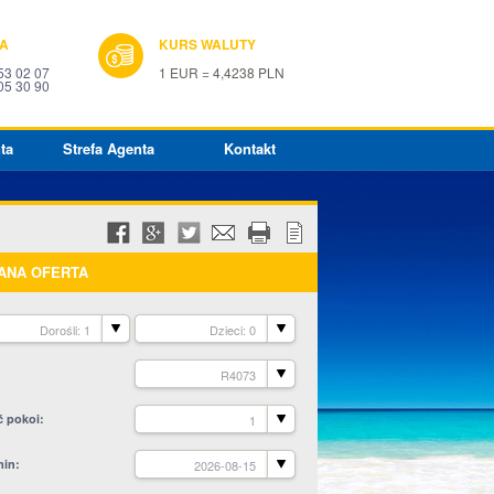
IA
KURS WALUTY
53 02 07
1 EUR = 4,4238 PLN
05 30 90
ta
Strefa Agenta
Kontakt
ANA OFERTA
Dorośli: 1
Dzieci: 0
R4073
ć pokoi
1
min
2026-08-15