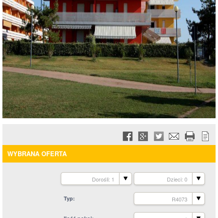
WYBRANA OFERTA
Dorośli: 1
Dzieci: 0
Typ
R4073