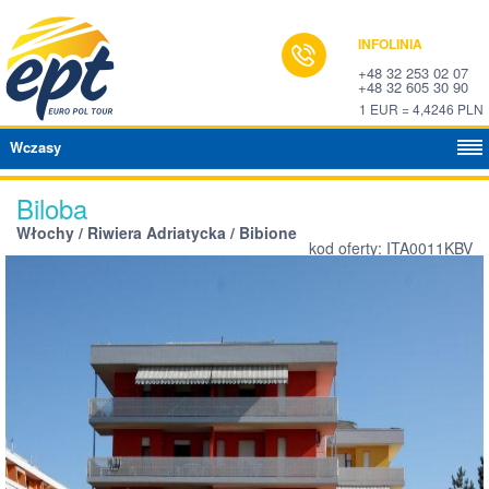
INFOLINIA
+48 32 253 02 07
+48 32 605 30 90
1 EUR = 4,4246 PLN
Wczasy
Biloba
Włochy / Riwiera Adriatycka / Bibione
kod oferty: ITA0011KBV