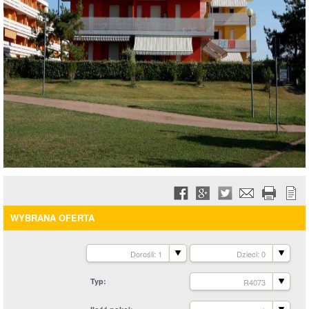
WYBRANA OFERTA
Dorośli: 1
Dzieci: 0
Typ
R4073