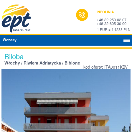
INFOLINIA
+48 32 253 02 07
+48 32 605 30 90
1 EUR = 4,4238 PLN
Wczasy
Biloba
Włochy / Riwiera Adriatycka / Bibione
kod oferty: ITA0011KBV