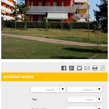
WYBRANA OFERTA
Dorośli: 1
Dzieci: 0
Typ
R4073