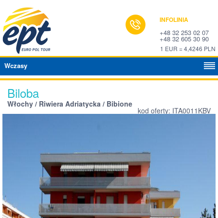
INFOLINIA
+48 32 253 02 07
+48 32 605 30 90
1 EUR = 4,4246 PLN
Wczasy
Biloba
Włochy / Riwiera Adriatycka / Bibione
kod oferty: ITA0011KBV