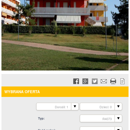
WYBRANA OFERTA
Dorośli: 1
Dzieci: 0
Typ
R4073