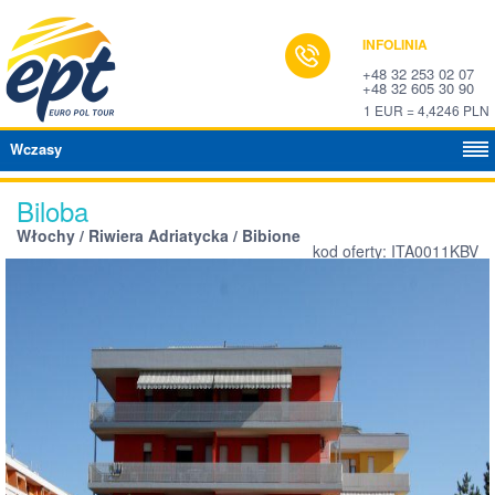
INFOLINIA
+48 32 253 02 07
+48 32 605 30 90
1 EUR = 4,4246 PLN
Wczasy
Biloba
Włochy / Riwiera Adriatycka / Bibione
kod oferty: ITA0011KBV