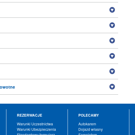
rowotne
REZERWACJE
POLECAMY
Warunki Uczestnictwa
Autokarem
Warunki Ubezpieczenia
Dojazd własny
Standardowy formularz
Samolotem