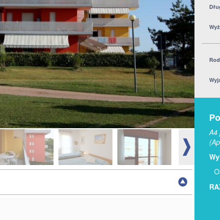
Dłu
Wyż
Rod
Wyj
Po
A4 
(Ap
Wyb
O
RA