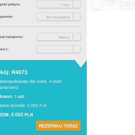
gość pobytu
7 nocy
ywienie
Bez wyżywienia
zaj transportu
Własny
azd z
kój: R4073
jednopokojowy dla maks. 4 osób
artament)
rano: 1 szt.
soba dorosła: 5 055
PLN
5 055
ZEM:
PLN
REZERWUJ TERAZ