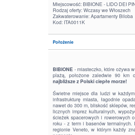
Miejscowość: BIBIONE - LIDO DEI PI
Rodzaj oferty: Wczasy we Włoszech
Zakwaterowanie: Apartamenty Biloba
Kod: ITA0011K
Położenie
BIBIONE
- miasteczko, które ożywa w
plażą, położone zaledwie 90 km 
najbliższe z Polski ciepłe morze!
Świetne miejsce dla ludzi w każdym
infrastrukturę miasta, łagodnie opa
nawet do 300 m, bliskość sklepów, resta
licznych imprez kulturalnych, wypoży
ścieżek spacerowych i rowerowych o
roku - z term i basenów termalnych
regionie Veneto, w którym każdy zn