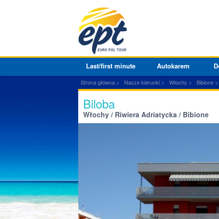
Last/first minute
Autokarem
D
Strona główna
Nasze kierunki
Włochy
Bibione
Biloba
Włochy / Riwiera Adriatycka / Bibione