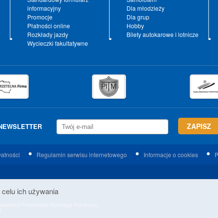
informacyjny
Dla młodzieży
Promocje
Dla grup
Płatności online
Hobby
Rozkłady jazdy
Bilety autokarowe i lotnicze
Wycieczki fakultatywne
NEWSLETTER
watności
Regulamin serwisu internetowego
Informacje o cookies
P
 celu ich używania
 Subwencji Finansowej Polskiego Funduszu
0.