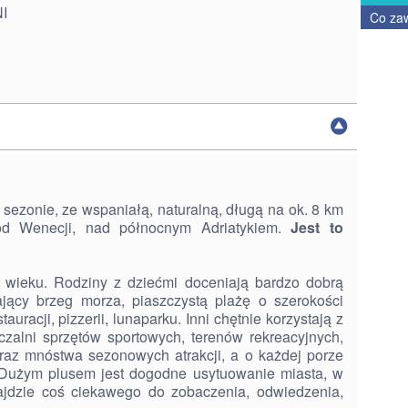
NI
Co za
 sezonie, ze wspaniałą, naturalną, długą na ok. 8 km
od Wenecji, nad północnym Adriatykiem.
Jest to
 wieku. Rodziny z dziećmi doceniają bardzo dobrą
dający brzeg morza, piaszczystą plażę o szerokości
uracji, pizzerii, lunaparku. Inni chętnie korzystają z
czalni sprzętów sportowych, terenów rekreacyjnych,
raz mnóstwa sezonowych atrakcji, a o każdej porze
. Dużym plusem jest dogodne usytuowanie miasta, w
ajdzie coś ciekawego do zobaczenia, odwiedzenia,