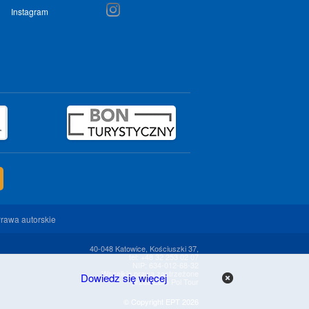
Instagram
rawa autorskie
40-048 Katowice, Kościuszki 37,
tel: +48 32 253 02 07
NIP: 634-012-68-32
Wszelkie prawa zastrzeżone
Dowiedz się więcej
przez Euro Pol Tour
x
© Copyright EPT 2026