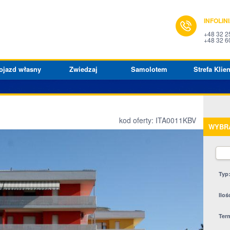
INFOLIN
+48 32 2
+48 32 6
ojazd własny
Zwiedzaj
Samolotem
Strefa Klien
kod oferty: ITA0011KBV
WYBR
Typ
Iloś
Ter