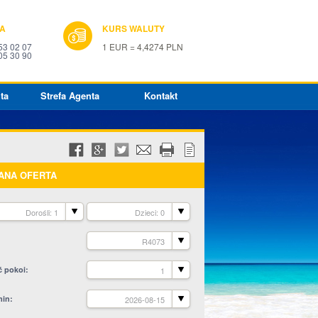
IA
KURS WALUTY
53 02 07
1 EUR = 4,4274 PLN
05 30 90
ta
Strefa Agenta
Kontakt
ANA OFERTA
Dorośli: 1
Dzieci: 0
R4073
ć pokoi
1
min
2026-08-15