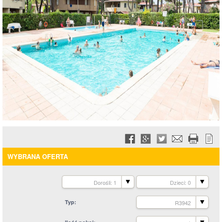
WYBRANA OFERTA
Dorośli: 1
Dzieci: 0
Typ
R3942