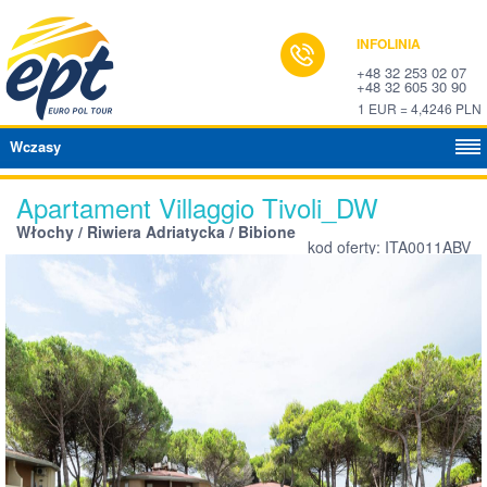
INFOLINIA
+48 32 253 02 07
+48 32 605 30 90
1 EUR = 4,4246 PLN
Wczasy
Apartament Villaggio Tivoli_DW
Włochy / Riwiera Adriatycka / Bibione
kod oferty: ITA0011ABV