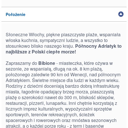
Położenie
Słoneczne Włochy, piękne piaszczyste plaże, wspaniała
włoska kuchnia, sympatyczni ludzie, a wszystko to
stosunkowo blisko naszego kraju.
Północny Adriatyk to
najbliższe z Polski ciepłe morze!
Zapraszamy do
Bibione
- miasteczka, które ożywa w
sezonie, ze wspaniałą, długą na ok. 8 km plażą,
położonego zaledwie 90 km od Wenecji, nad północnym
Adriatykiem. Świetne miejsce dla ludzi w każdym wieku.
Rodziny z dziećmi doceniają bardzo dobrą infrastrukturę
miasta, łagodnie opadający brzeg morza, piaszczystą
plażę o szerokości nawet do 300 m, bliskość sklepów,
restauracji, pizzerii, lunaparku. Inni chętnie korzystają z
licznych imprez kulturalnych, wypożyczalni sprzętów
sportowych, terenów rekreacyjnych, ścieżek
spacerowych i rowerowych oraz mnóstwa sezonowych
atrakcji, a o każdej porze roku - z term i basenów