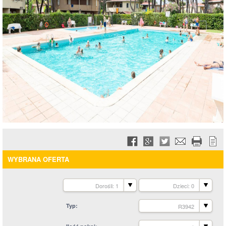
WYBRANA OFERTA
Dorośli: 1
Dzieci: 0
Typ
R3942