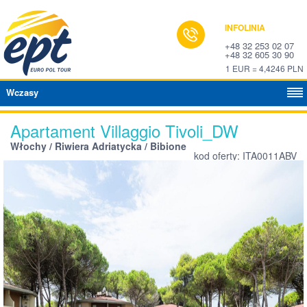
INFOLINIA
+48 32 253 02 07
+48 32 605 30 90
1 EUR = 4,4246 PLN
Wczasy
Apartament Villaggio Tivoli_DW
Włochy / Riwiera Adriatycka / Bibione
kod oferty: ITA0011ABV