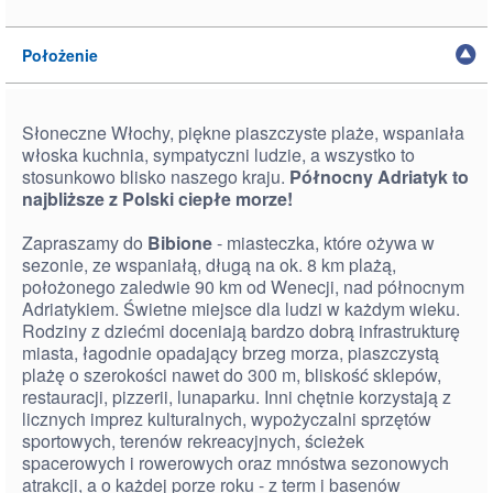
Położenie
Słoneczne Włochy, piękne piaszczyste plaże, wspaniała
włoska kuchnia, sympatyczni ludzie, a wszystko to
stosunkowo blisko naszego kraju.
Północny Adriatyk to
najbliższe z Polski ciepłe morze!
Zapraszamy do
Bibione
- miasteczka, które ożywa w
sezonie, ze wspaniałą, długą na ok. 8 km plażą,
położonego zaledwie 90 km od Wenecji, nad północnym
Adriatykiem. Świetne miejsce dla ludzi w każdym wieku.
Rodziny z dziećmi doceniają bardzo dobrą infrastrukturę
miasta, łagodnie opadający brzeg morza, piaszczystą
plażę o szerokości nawet do 300 m, bliskość sklepów,
restauracji, pizzerii, lunaparku. Inni chętnie korzystają z
licznych imprez kulturalnych, wypożyczalni sprzętów
sportowych, terenów rekreacyjnych, ścieżek
spacerowych i rowerowych oraz mnóstwa sezonowych
atrakcji, a o każdej porze roku - z term i basenów