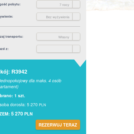
gość pobytu
7 nocy
ywienie
Bez wyżywienia
zaj transportu
Własny
azd z
kój: R3942
jednopokojowy dla maks. 4 osób
artament)
rano: 1 szt.
soba dorosła: 5 270
PLN
5 270
ZEM:
PLN
REZERWUJ TERAZ