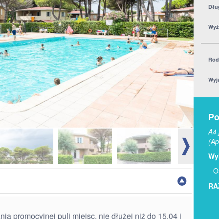
Dłu
Wyż
Rod
Wyj
Po
A4 
(Ap
Wyb
O
RA
 promocyjnej puli miejsc, nie dłużej niż do 15.04 i