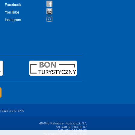
Facebook
YouTube
Instagram
rawa autorskie
40-048 Katowice, Kościuszki 37,
tel: +48 32 253 02 07
NIP: 634-012-68-32
Wszelkie prawa zastrzeżone