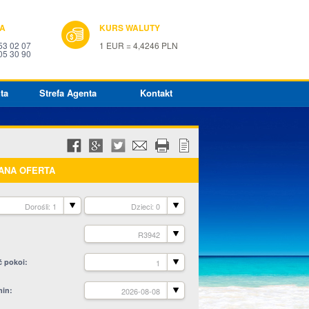
IA
KURS WALUTY
53 02 07
1 EUR = 4,4246 PLN
05 30 90
ta
Strefa Agenta
Kontakt
ANA OFERTA
Dorośli: 1
Dzieci: 0
R3942
ć pokoi
1
min
2026-08-08