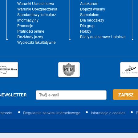
Warunki Uczestnictwa
Autokarem
Warunki Ubezpieczenia
Dojazd własny
Standardowy formularz
Samolotem
informacyjny
Dla młodzieży
Promocje
Dla grup
Płatności online
Hobby
Rozkłady jazdy
Bilety autokarowe i lotnicze
Wycieczki fakultatywne
NEWSLETTER
watności
Regulamin serwisu internetowego
Informacje o cookies
P