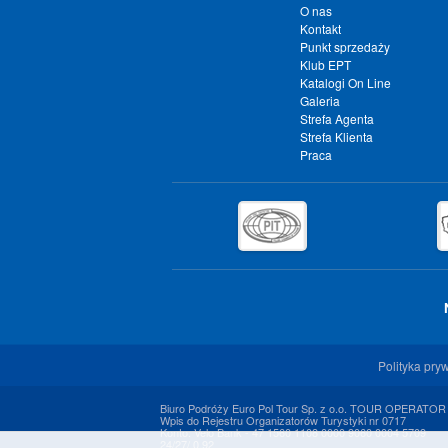
O nas
Kontakt
Punkt sprzedaży
Klub EPT
Katalogi On Line
Galeria
Strefa Agenta
Strefa Klienta
Praca
Polityka pry
Biuro Podróży Euro Pol Tour Sp. z o.o. TOUR OPERATOR
Wpis do Rejestru Organizatorów Turystyki nr 0717
Konto: Velo Bank - 47 1560 1108 0000 9060 0004 5709
24/27/ 0.92