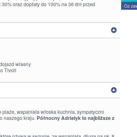
i 30% oraz dopłaty do 100% na 36 dni przed
Co za
 dojazd własny
o Tivoli
 plaże, wspaniała włoska kuchnia, sympatyczni
ko naszego kraju.
Północny Adriatyk to najbliższe z
 które ożywa w sezonie, ze wspaniałą, długą na ok. 8