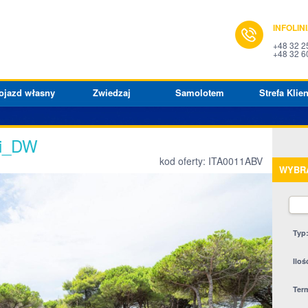
INFOLIN
+48 32 2
+48 32 6
ojazd własny
Zwiedzaj
Samolotem
Strefa Klien
oli_DW
kod oferty: ITA0011ABV
WYBR
Typ
Iloś
Ter