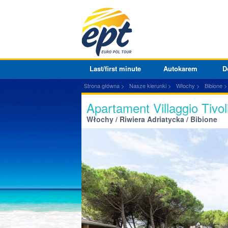
Last/first minute
Autokarem
D
Strona główna
Nasze kierunki
Włochy
Bibione
Apartament Villaggio Tiv
Włochy / Riwiera Adriatycka / Bibione