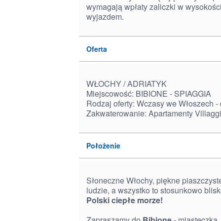
wymagają wpłaty zaliczki w wysokośc
wyjazdem.
Oferta
WŁOCHY / ADRIATYK
Miejscowość: BIBIONE - SPIAGGIA
Rodzaj oferty: Wczasy we Włoszech -
Zakwaterowanie: Apartamenty
Villaggi
Położenie
Słoneczne Włochy, piękne piaszczyste
ludzie, a wszystko to stosunkowo blis
Polski ciepłe morze!
Zapraszamy do
Bibione
- miasteczka,