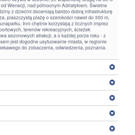
 od Wenecji, nad północnym Adriatykiem. Świetne
ziny z dziećmi doceniają bardzo dobrą infrastrukturę
za, piaszczystą plażę o szerokości nawet do 300 m,
 lunaparku. Inni chętnie korzystają z licznych imprez
portowych, terenów rekreacyjnych, ścieżek
a sezonowych atrakcji, a o każdej porze roku - z
sem jest dogodne usytuowanie miasta, w regionie
ciekawego do zobaczenia, odwiedzenia, poznania.