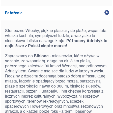
Położenie
Słoneczne Włochy, piękne piaszczyste plaże, wspaniała
włoska kuchnia, sympatyczni ludzie, a wszystko to
stosunkowo blisko naszego kraju.
Północny Adriatyk to
najbliższe z Polski ciepłe morze!
Zapraszamy do
Bibione
- miasteczka, które ożywa w
sezonie, ze wspaniałą, długą na ok. 8 km plażą,
położonego zaledwie 90 km od Wenecji, nad północnym
Adriatykiem. Świetne miejsce dla ludzi w każdym wieku.
Rodziny z dziećmi doceniają bardzo dobrą infrastrukturę
miasta, łagodnie opadający brzeg morza, piaszczystą
plażę o szerokości nawet do 300 m, bliskość sklepów,
restauracji, pizzerii, lunaparku. Inni chętnie korzystają z
licznych imprez kulturalnych, wypożyczalni sprzętów
sportowych, terenów rekreacyjnych, ścieżek
spacerowych i rowerowych oraz mnóstwa sezonowych
atrakcji, a o każdej porze roku - z term i basenów