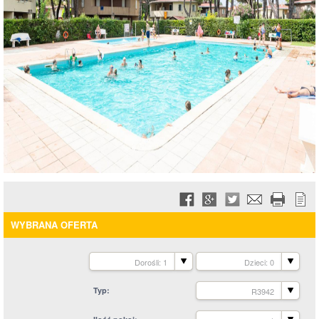
WYBRANA OFERTA
Dorośli: 1
Dzieci: 0
Typ
R3942