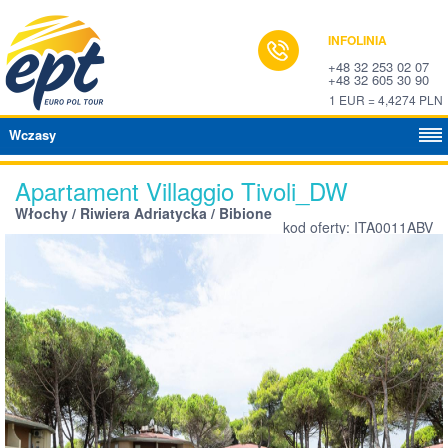
INFOLINIA
+48 32 253 02 07
+48 32 605 30 90
1 EUR = 4,4274 PLN
Wczasy
Apartament Villaggio Tivoli_DW
Włochy / Riwiera Adriatycka / Bibione
kod oferty: ITA0011ABV