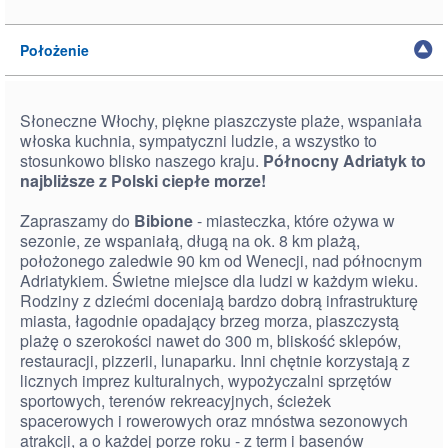
Położenie
Słoneczne Włochy, piękne piaszczyste plaże, wspaniała
włoska kuchnia, sympatyczni ludzie, a wszystko to
stosunkowo blisko naszego kraju.
Północny Adriatyk to
najbliższe z Polski ciepłe morze!
Zapraszamy do
Bibione
- miasteczka, które ożywa w
sezonie, ze wspaniałą, długą na ok. 8 km plażą,
położonego zaledwie 90 km od Wenecji, nad północnym
Adriatykiem. Świetne miejsce dla ludzi w każdym wieku.
Rodziny z dziećmi doceniają bardzo dobrą infrastrukturę
miasta, łagodnie opadający brzeg morza, piaszczystą
plażę o szerokości nawet do 300 m, bliskość sklepów,
restauracji, pizzerii, lunaparku. Inni chętnie korzystają z
licznych imprez kulturalnych, wypożyczalni sprzętów
sportowych, terenów rekreacyjnych, ścieżek
spacerowych i rowerowych oraz mnóstwa sezonowych
atrakcji, a o każdej porze roku - z term i basenów