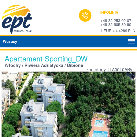
INFOLINIA
+48 32 253 02 07
+48 32 605 30 90
1 EUR = 4,4289 PLN
Wczasy
Apartament Sporting_DW
Włochy / Riwiera Adriatycka / Bibione
kod oferty: ITA0010ABV