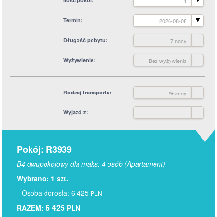
Ilość pokoi
1
Termin
2026-08-08
Długość pobytu
7 nocy
Wyżywienie
Bez wyżywienia
Rodzaj transportu
Własny
Wyjazd z
Pokój: R3939
B4 dwupokojowy dla maks. 4 osób (Apartament)
Wybrano: 1 szt.
Osoba dorosła: 6 425
PLN
6 425
RAZEM:
PLN