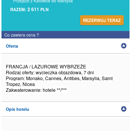
Przejazd z Katowice do Marsylia
2 611
RAZEM:
PLN
REZERWUJ TERAZ
Co zawiera cena
?
Oferta
FRANCJA / LAZUROWE WYBRZEŻE
Rodzaj oferty: wycieczka objazdowa, 7 dni
Program: Monako, Cannes, Antibes, Marsylia, Saint
Tropez, Nicea
Zakwaterowanie: hotele **/***
Opis hotelu