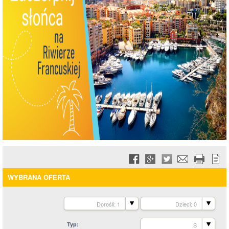
WYBRANA OFERTA
Dorośli: 1
Dzieci: 0
Typ
S